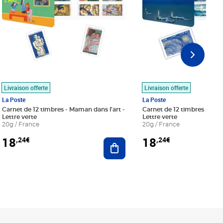
Livraison offerte
Livraison offerte
La Poste
La Poste
Carnet de 12 timbres - Maman dans l'art -
Carnet de 12 timbres - Le bl
Lettre verte
Lettre verte
20g / France
20g / France
18
18
,24€
,24€
r au panier
Ajouter au panier