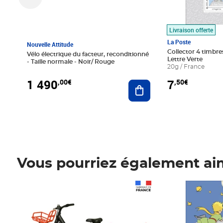
Livraison offerte
La Poste
Nouvelle Attitude
Collector 4 timbres
Vélo électrique du facteur, reconditionné
Lettre Verte
- Taille normale - Noir/ Rouge
20g / France
1 490
7
,00€
,50€
Ajouter au panier
Vous pourriez également ai
Prix 1 490,00€
Prix 7,50€