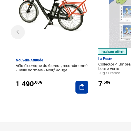
Livraison offerte
La Poste
Nouvelle Attitude
Collector 4 timbres
Vélo électrique du facteur, reconditionné
Lettre Verte
- Taille normale - Noir/ Rouge
20g / France
1 490
7
,00€
,50€
Ajouter au panier