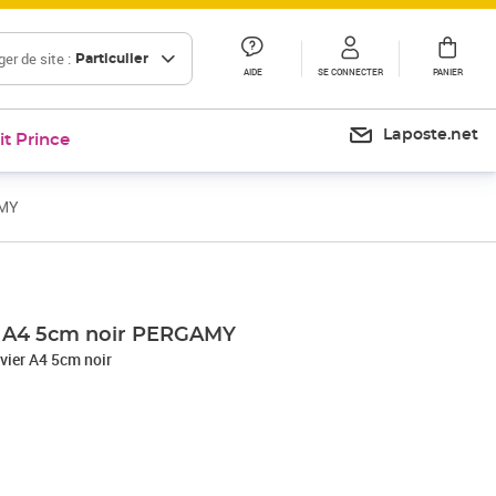
er de site :
Particulier
AIDE
SE CONNECTER
PANIER
Laposte.net
it Prince
AMY
Prix 12,00€
er A4 5cm noir PERGAMY
vier A4 5cm noir