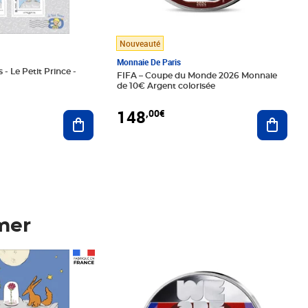
Nouveauté
Monnaie De Paris
 - Le Petit Prince -
FIFA – Coupe du Monde 2026 Monnaie
de 10€ Argent colorisée
148
,00€
Ajouter au panier
Ajoute
mer
Prix 148,00€