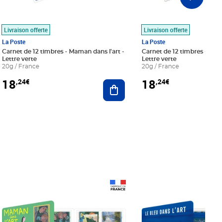
Livraison offerte
Livraison offerte
La Poste
La Poste
Carnet de 12 timbres - Maman dans l'art -
Carnet de 12 timbres - Le bl
Lettre verte
Lettre verte
20g / France
20g / France
18
18
,24€
,24€
r au panier
Ajouter au panier
Prix 18,24€
Prix 18,24€