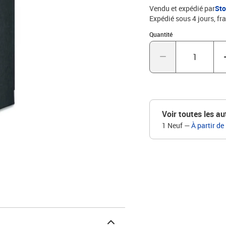
Vendu et expédié par
St
Expédié sous 4 jours, fra
Quantité : 1
Quantité
Voir toutes les au
1 Neuf
—
À partir de