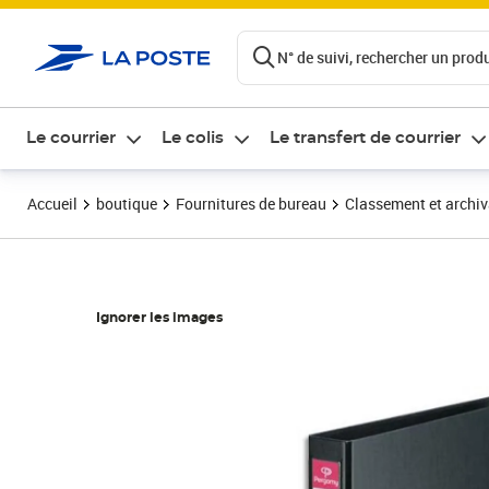
ontenu de la page
N° de suivi, rechercher un produi
Le courrier
Le colis
Le transfert de courrier
Accueil
boutique
Fournitures de bureau
Classement et archi
Ignorer les images