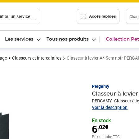
t ou un service ....
Chang
Accès rapides
Les services
Tous nos produits
Collection Pet
vage
Classeurs et intercalaires
Classeur à levier A4 5cm noir PERG
Prix 6,02€
Pergamy
Classeur à levi
PERGAMY- Classeur à le
Voir la description
En stock
6
,02€
Prix unitaire TTC