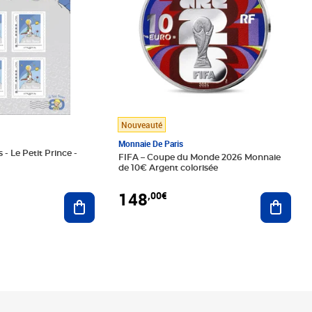
Nouveauté
Monnaie De Paris
 - Le Petit Prince -
FIFA – Coupe du Monde 2026 Monnaie
de 10€ Argent colorisée
148
,00€
Ajouter au panier
Ajoute