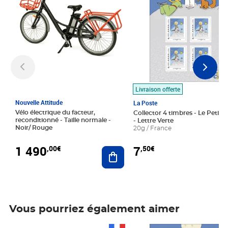
Livraison offerte
Nouvelle Attitude
La Poste
Vélo électrique du facteur,
Collector 4 timbres - Le Petit P
reconditionné - Taille normale -
- Lettre Verte
Noir/ Rouge
20g / France
1 490
7
,00€
,50€
Ajouter au panier
Vous pourriez également aimer