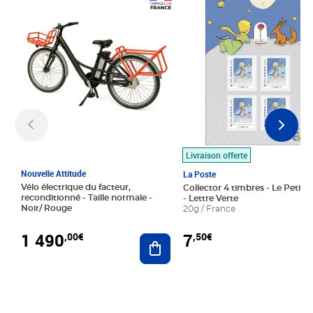
Prix 1 490,00€
Prix 7,50€
Livraison offerte
Nouvelle Attitude
La Poste
Vélo électrique du facteur,
Collector 4 timbres - Le Petit P
reconditionné - Taille normale -
- Lettre Verte
Noir/ Rouge
20g / France
1 490
7
,00€
,50€
Ajouter au panier