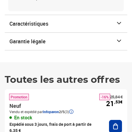
Caractéristiques
Garantie légale
Toutes les autres offres
25,84 €
Promotion
-16%
21
,53€
Neuf
Vendu et expédié par
Infopavon
2/5
(3)
En stock
Ajouter
Expédié sous 3 jours, frais de port à partir de
6,35 €