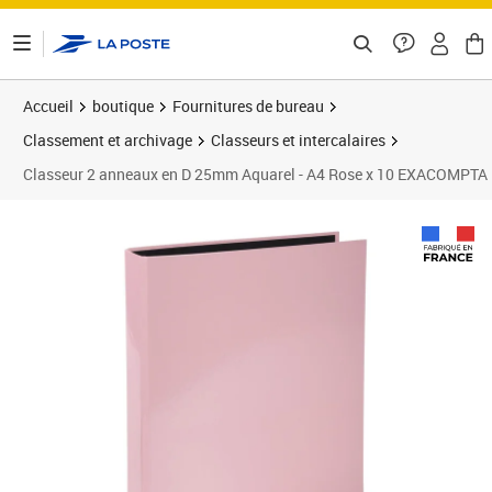
ontenu de la page
Accueil
boutique
Fournitures de bureau
Classement et archivage
Classeurs et intercalaires
Classeur 2 anneaux en D 25mm Aquarel - A4 Rose x 10 EXACOMPTA
Prix 18,79€
Prix b
Prix 2
Prix 2
Prix 3