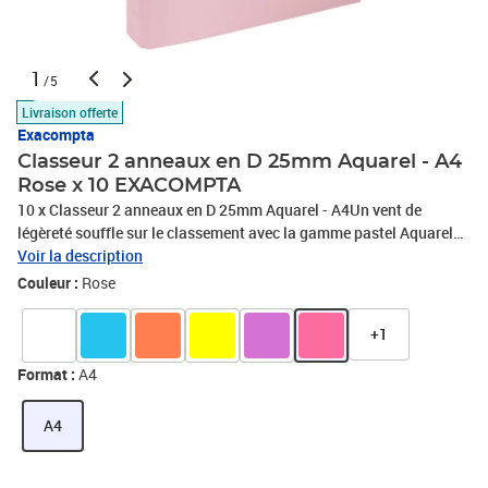
1
/5
Livraison offerte
Exacompta
Classeur 2 anneaux en D 25mm Aquarel - A4
Rose x 10 EXACOMPTA
10 x Classeur 2 anneaux en D 25mm Aquarel - A4Un vent de
légèreté souffle sur le classement avec la gamme pastel Aquarel
d'Exacompta.Conçu en carton rigide, recouvert de papier couleur
Voir la description
pelliculé, le classeur à anneaux Aquarel est conçu pour
Couleur :
Rose
durer.Extérieur pastel et intérieur papier noir pour une belle
élégance qui saura habillé votre classement.Equipé anneaux en D
+1
sur la 3ème de couverture, les feuilles ou pochettes sont faciles à
insérer et consulter pour un usage quotidien.Format A4, adapté au
Format :
A4
classement de feuilles, pochettes perforées et intercalaires A4.
Certifié FSC, fabrication Allemande., PHOTOS NON
A4
CONTRACTUELLES