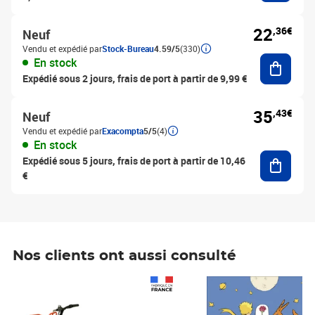
22
,36€
Neuf
Vendu et expédié par
Stock-Bureau
4.59/5
(330)
Ajouter
En stock
Expédié sous 2 jours, frais de port à partir de 9,99 €
35
,43€
Neuf
Vendu et expédié par
Exacompta
5/5
(4)
En stock
Ajouter
Expédié sous 5 jours, frais de port à partir de 10,46
€
Nos clients ont aussi consulté
Prix 1 490,00€
Prix 7,50€