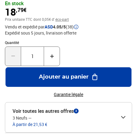
En stock
18
,79€
Prix unitaire TTC
dont 0,05€ d'
éco-part
Vendu et expédié par
ASD
4.05/5
(38)
Expédié sous 5 jours
livraison offerte
Quantité : 1
Quantité
Ajouter au panier
Garantie légale
Voir toutes les autres offres
3
3 Neufs
—
À partir de 21,53 €