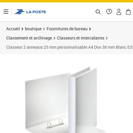
ontenu de la page
Accueil
boutique
Fournitures de bureau
Classement et archivage
Classeurs et intercalaires
Classeur 2 anneaux 25 mm personnalisable A4 Dos 38 mm Blanc E
Prix 11,23€
Prix 6
Prix 1
Prix 1