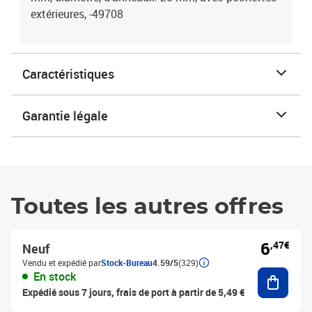
extérieures, -49708
Caractéristiques
Garantie légale
Toutes les autres offres
6
,47€
Neuf
Vendu et expédié par
Stock-Bureau
4.59/5
(329)
Ajouter
En stock
Expédié sous 7 jours, frais de port à partir de 5,49 €