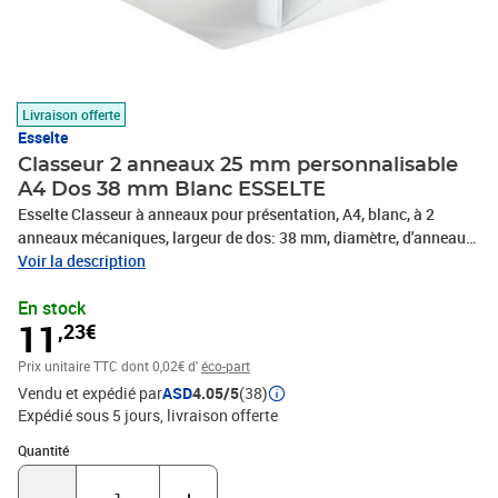
Livraison offerte
Esselte
Classeur 2 anneaux 25 mm personnalisable
A4 Dos 38 mm Blanc ESSELTE
Esselte Classeur à anneaux pour présentation, A4, blanc, à 2
anneaux mécaniques, largeur de dos: 38 mm, diamètre, d'anneaux:
25 mm, avec pochettes extérieures, -49708
Voir la description
En stock
11
,23€
Prix unitaire TTC
dont 0,02€ d'
éco-part
Vendu et expédié par
ASD
4.05/5
(38)
Expédié sous 5 jours
livraison offerte
Quantité : 1
Quantité