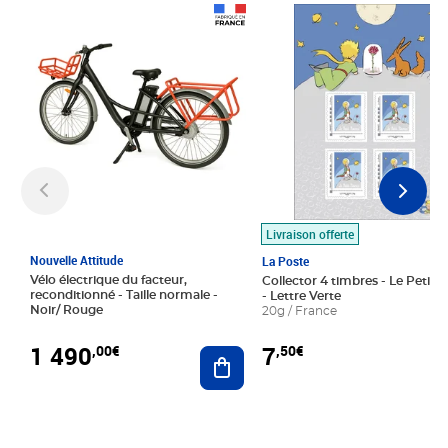
Prix 1 490,00€
Prix 7,50€
Livraison offerte
Nouvelle Attitude
La Poste
Vélo électrique du facteur,
Collector 4 timbres - Le Petit P
reconditionné - Taille normale -
- Lettre Verte
Noir/ Rouge
20g / France
1 490
7
,00€
,50€
Ajouter au panier