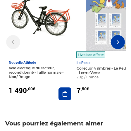
Livraison offerte
Nouvelle Attitude
La Poste
Vélo électrique du facteur,
Collector 4 timbres - Le Petit P
reconditionné - Taille normale -
- Lettre Verte
Noir/ Rouge
20g / France
1 490
7
,00€
,50€
Ajouter au panier
Vous pourriez également aimer