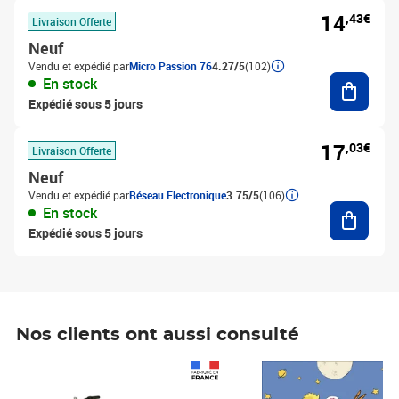
14
,43€
Livraison Offerte
Neuf
Vendu et expédié par
Micro Passion 76
4.27/5
(102)
Ajouter
En stock
Expédié sous 5 jours
17
,03€
Livraison Offerte
Neuf
Vendu et expédié par
Réseau Electronique
3.75/5
(106)
Ajouter
En stock
Expédié sous 5 jours
Nos clients ont aussi consulté
Prix 1 490,00€
Prix 7,50€