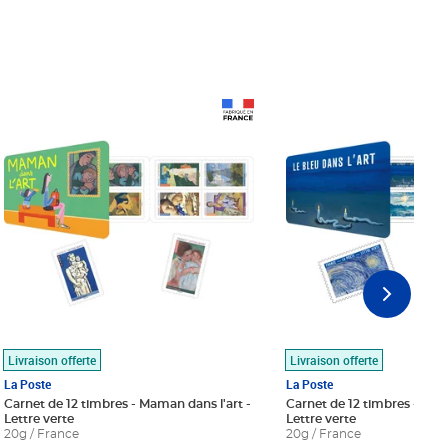
Prix 18,24€
Prix 18,24€
Livraison offerte
Livraison offerte
La Poste
La Poste
Carnet de 12 timbres - Maman dans l'art -
Carnet de 12 timbres - Le bl
Lettre verte
Lettre verte
20g / France
20g / France