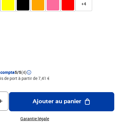
rofessionnels. Format A4, adapté au classement de feuilles,
+4
ntercalaires A4.
acompta
5/5
(4)
is de port à partir de 7,41 €
Ajouter au panier
Garantie légale