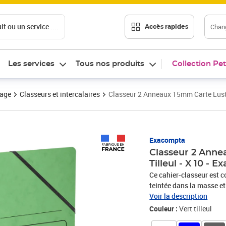
t ou un service ....
Chang
Accès rapides
Les services
Tous nos produits
Collection Pet
vage
Classeurs et intercalaires
Classeur 2 Anneaux 15mm Carte Lustré
Prix 28,73€
Exacompta
Classeur 2 Anne
Tilleul - X 10 - 
Ce cahier-classeur est c
teintée dans la masse et
et résistant, il convient 
Voir la description
transporter. Sa fermetur
Couleur :
Vert tilleul
contenus, sans feuilles