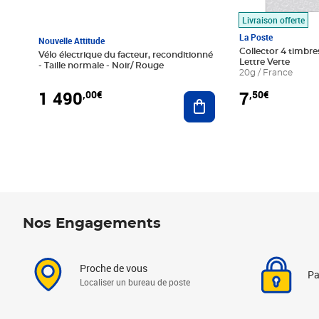
Livraison offerte
La Poste
Nouvelle Attitude
Collector 4 timbres
Vélo électrique du facteur, reconditionné
Lettre Verte
- Taille normale - Noir/ Rouge
20g / France
1 490
7
,00€
,50€
Ajouter au panier
Nos Engagements
Proche de vous
Pa
Localiser un bureau de poste