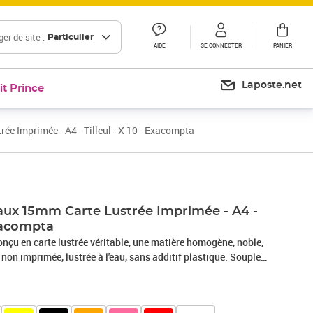
er de site :
Particulier
AIDE
SE CONNECTER
PANIER
Laposte.net
it Prince
e Imprimée - A4 - Tilleul - X 10 - Exacompta
aux 15mm Carte Lustrée Imprimée - A4 -
Exacompta
onçu en carte lustrée véritable, une matière homogène, noble,
 non imprimée, lustrée à l'eau, sans additif plastique. Souple
pour une utilisation régulière, et sa légerté le rend facile à
e avec 2 élastiques garantit une parfaite protection des
 cornées ou chiffonnées. Teintes lumineuses qui conviennent à