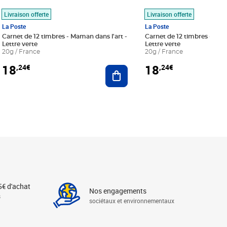
Livraison offerte
Livraison offerte
La Poste
La Poste
Carnet de 12 timbres - Maman dans l'art -
Carnet de 12 timbres - Le bl
Lettre verte
Lettre verte
20g / France
20g / France
18
18
,24€
,24€
r au panier
Ajouter au panier
5€ d'achat
Nos engagements
s
sociétaux et environnementaux