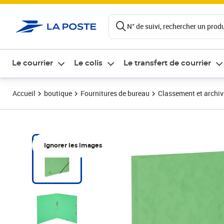
ontenu de la page
N° de suivi, rechercher un produi
Le courrier
Le colis
Le transfert de courrier
Accueil
boutique
Fournitures de bureau
Classement et archi
Ignorer les images