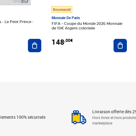
Nouveauté
Monnaie De Paris
 - Le Petit Prince -
FIFA – Coupe du Monde 2026 Monnaie
de 10€ Argent colorisée
148
,00€
Ajouter au panier
Ajoute
Livraison offerte dès 2
iements 100% sécurisés
Hors livres et hors produit
marketplace