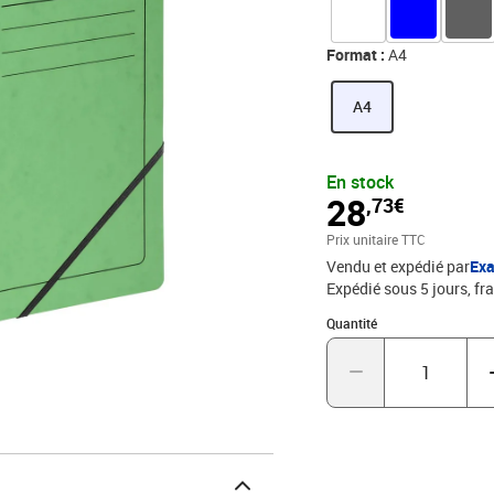
tous, scolaires comme p
pochettes perforées et i
Format :
A4
A4
En stock
28
,73€
Prix unitaire TTC
Vendu et expédié par
Ex
Expédié sous 5 jours, fra
Quantité : 1
Quantité