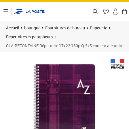
ontenu de la page
Accueil
boutique
Fournitures de bureau
Papeterie
Répertoires et parapheurs
CLAIREFONTAINE Répertoire 17x22 180p Q.5x5 couleur aléatoire
Prix barré 30,66 €
Prix 25,55€