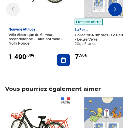
Livraison offerte
Nouvelle Attitude
La Poste
Vélo électrique du facteur,
Collector 4 timbres - Le Petit P
reconditionné - Taille normale -
- Lettre Verte
Noir/ Rouge
20g / France
1 490
7
,00€
,50€
Ajouter au panier
Vous pourriez également aimer
Prix 1 490,00€
Prix 7,50€