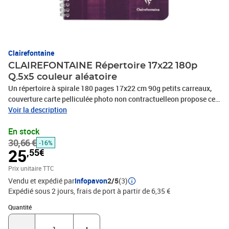
Clairefontaine
CLAIREFONTAINE Répertoire 17x22 180p
Q.5x5 couleur aléatoire
Un répertoire à spirale 180 pages 17x22 cm 90g petits carreaux,
couverture carte pelliculée photo non contractuelleon propose ce
produit en couleur aléatoire. Il nous est impossible de vous offrir
Voir la description
un produit dans une couleur en particulier. En confirmant votre
En stock
achat, vous recevrez l'une des couleurs affichées sur l'image ou
30,66 €
dans le titre, en fonction de la disponibilité.
-16%
25
,55€
Prix unitaire TTC
Vendu et expédié par
Infopavon
2/5
(3)
Expédié sous 2 jours, frais de port à partir de 6,35 €
Quantité : 1
Quantité