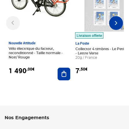
Livraison offerte
Nouvelle Attitude
La Poste
Vélo électrique du facteur,
Collector 4 timbres - Le Petit P
reconditionné - Taille normale -
- Lettre Verte
Noir/ Rouge
20g / France
1 490
7
,00€
,50€
Ajouter au panier
Nos Engagements