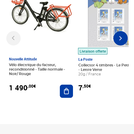
Livraison offerte
Nouvelle Attitude
La Poste
Vélo électrique du facteur,
Collector 4 timbres - Le Petit P
reconditionné - Taille normale -
- Lettre Verte
Noir/ Rouge
20g / France
1 490
7
,00€
,50€
Ajouter au panier