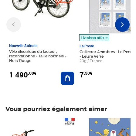
Livraison offerte
Nouvelle Attitude
La Poste
Vélo électrique du facteur,
Collector 4 timbres - Le Petit P
reconditionné - Taille normale -
- Lettre Verte
Noir/ Rouge
20g / France
1 490
7
,00€
,50€
Ajouter au panier
Vous pourriez également aimer
Prix 1 490,00€
Prix 7,50€