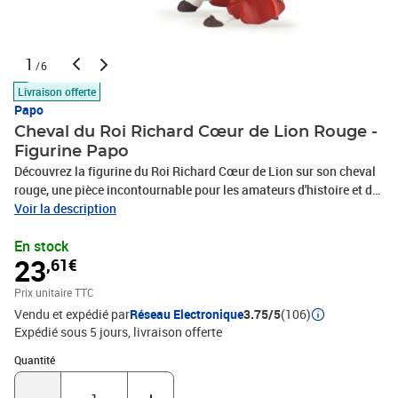
1
/6
Livraison offerte
Papo
Cheval du Roi Richard Cœur de Lion Rouge -
Figurine Papo
Découvrez la figurine du Roi Richard Cœur de Lion sur son cheval
rouge, une pièce incontournable pour les amateurs d'histoire et de
chevalerie. Prêt à mener ses troupes en croisade, Richard incarne
Voir la description
le courage et la noblesse. En plus d'être un grand guerrier, il est
En stock
également un poète et un écrivain inspiré. Cette figurine de Papo
23
,61€
est parfaite pour les collectionneurs et les enfants passionnés par
les contes médiévaux. Ajoutez une touche de légende à votre
Prix unitaire TTC
collection avec cette magnifique représentation du roi et de son
Vendu et expédié par
Réseau Electronique
3.75/5
(106)
destrier.
Expédié sous 5 jours
livraison offerte
Quantité : 1
Quantité