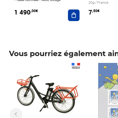
20g / France
1 490
7
,00€
,50€
Ajouter au panier
Vous pourriez également ai
Prix 1 490,00€
Prix 7,50€