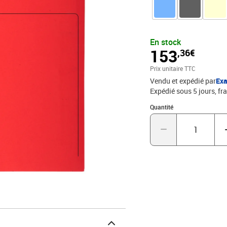
200 feuilles.DIMENSION
- un classement discret 
NON CONTRACTUELLE
En stock
153
,36€
Prix unitaire TTC
Vendu et expédié par
Ex
Expédié sous 5 jours, fra
Quantité : 1
Quantité