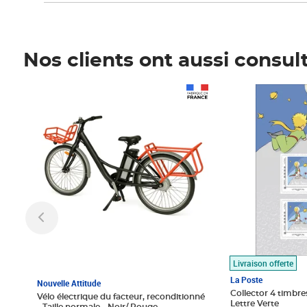
Nos clients ont aussi consul
Prix 1 490,00€
Prix 7,50€
Livraison offerte
La Poste
Nouvelle Attitude
Collector 4 timbres
Vélo électrique du facteur, reconditionné
Lettre Verte
- Taille normale - Noir/ Rouge