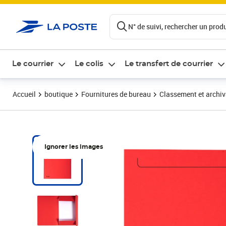
ontenu de la page
N° de suivi, rechercher un produi
Le courrier
Le colis
Le transfert de courrier
Accueil
boutique
Fournitures de bureau
Classement et archi
Ignorer les images