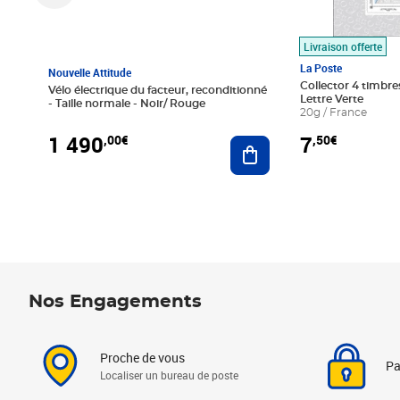
Livraison offerte
La Poste
Nouvelle Attitude
Collector 4 timbres
Vélo électrique du facteur, reconditionné
Lettre Verte
- Taille normale - Noir/ Rouge
20g / France
1 490
7
,00€
,50€
Ajouter au panier
Nos Engagements
Proche de vous
Pa
Localiser un bureau de poste