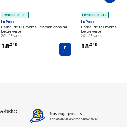
Livraison offerte
Livraison offerte
La Poste
La Poste
Carnet de 12 timbres - Maman dans l'art -
Carnet de 12 timbres - Le bl
Lettre verte
Lettre verte
20g / France
20g / France
18
18
,24€
,24€
r au panier
Ajouter au panier
5€ d'achat
Nos engagements
s
sociétaux et environnementaux