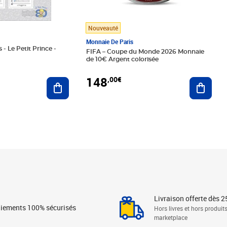
Nouveauté
Monnaie De Paris
 - Le Petit Prince -
FIFA – Coupe du Monde 2026 Monnaie
de 10€ Argent colorisée
148
,00€
Ajouter au panier
Ajoute
Livraison offerte dès 2
iements 100% sécurisés
Hors livres et hors produit
marketplace