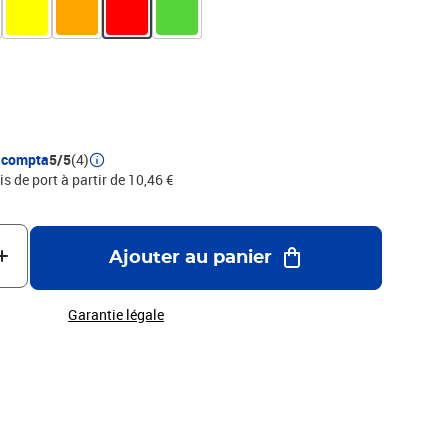
S : 24,5 x 35 cm pour format folio.COULEUR : PASTEL - rouge
que l'on peut identifier au crayon ou au feutre léger., PHOTOS
S
acompta
5/5
(4)
is de port à partir de 10,46 €
Ajouter au panier
Garantie légale