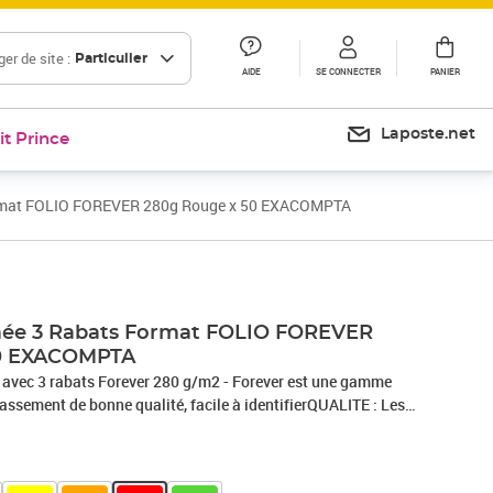
er de site :
Particulier
AIDE
SE CONNECTER
PANIER
Laposte.net
it Prince
rmat FOLIO FOREVER 280g Rouge x 50 EXACOMPTA
ée 3 Rabats Format FOLIO FOREVER
50 EXACOMPTA
avec 3 rabats Forever 280 g/m2 - Forever est une gamme
lassement de bonne qualité, facile à identifierQUALITE : Les
 carte recyclée, certifiée Ange Bleu. Ce sont des produits de
ent un archivage à moyen terme.EPAISSEUR : rigide 280 g
ensif et un classement volumineux pouvant contenir jusqu'à