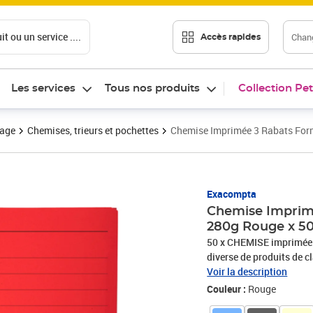
t ou un service ....
Chang
Accès rapides
Les services
Tous nos produits
Collection Pet
vage
Chemises, trieurs et pochettes
Chemise Imprimée 3 Rabats Fo
Prix 153,36€
Exacompta
Chemise Imprim
280g Rouge x 
50 x CHEMISE imprimée 
diverse de produits de c
chemises Forever sont en
Voir la description
quotidien qui garantiss
Couleur :
Rouge
/m2 - pour un usage int