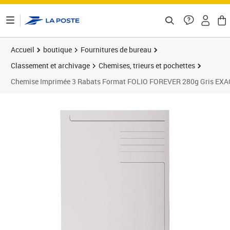
ontenu de la page
Accueil
boutique
Fournitures de bureau
Classement et archivage
Chemises, trieurs et pochettes
Chemise Imprimée 3 Rabats Format FOLIO FOREVER 280g Gris E
Prix 4,51€
Prix 7
Prix 1