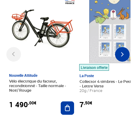
Prix 1 490,00€
Prix 7,50€
Livraison offerte
Nouvelle Attitude
La Poste
Vélo électrique du facteur,
Collector 4 timbres - Le Petit P
reconditionné - Taille normale -
- Lettre Verte
Noir/ Rouge
20g / France
1 490
7
,00€
,50€
Ajouter au panier