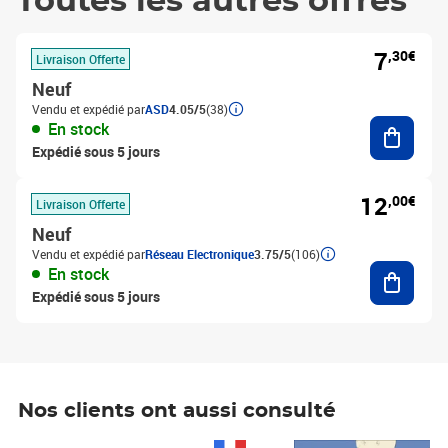
Toutes les autres offres
7
,30€
Livraison Offerte
Neuf
Vendu et expédié par
ASD
4.05/5
(38)
Ajouter
En stock
Expédié sous 5 jours
12
,00€
Livraison Offerte
Neuf
Vendu et expédié par
Réseau Electronique
3.75/5
(106)
Ajouter
En stock
Expédié sous 5 jours
Nos clients ont aussi consulté