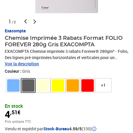
1
/3
Exacompta
Chemise Imprimée 3 Rabats Format FOLIO
FOREVER 280g Gris EXACOMPTA
EXACOMPTA Chemise imprimée 3 rabats Forever® 280gm² - Folio,
Des lignes pré-imprimées horizontales et verticales pour un
classement identifié, clair et soigné, Cette pochette fait partie de la
Voir la description
gamme Forever. Elle est fabriquée en carte 100% recyclée, certifiée
Couleur :
Gris
Ange Bleu, Fabrication Française
+1
En stock
4
,51€
Prix unitaire TTC
Vendu et expédié par
Stock-Bureau
4.59/5
(330)