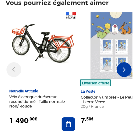
Vous pourriez également aimer
Prix 1 490,00€
Prix 7,50€
Livraison offerte
Nouvelle Attitude
La Poste
Vélo électrique du facteur,
Collector 4 timbres - Le Petit P
reconditionné - Taille normale -
- Lettre Verte
Noir/ Rouge
20g / France
1 490
7
,00€
,50€
Ajouter au panier