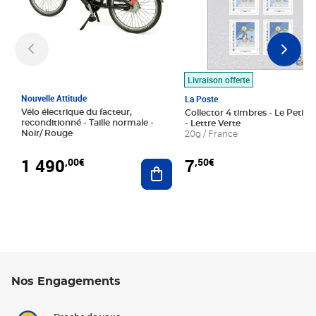
Livraison offerte
Nouvelle Attitude
La Poste
Vélo électrique du facteur,
Collector 4 timbres - Le Petit P
reconditionné - Taille normale -
- Lettre Verte
Noir/ Rouge
20g / France
1 490
7
,00€
,50€
Ajouter au panier
Nos Engagements