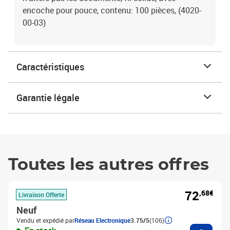
encoche pour pouce, contenu: 100 pièces, (4020-
00-03)
Caractéristiques
Garantie légale
Toutes les autres offres
72
,68€
Livraison Offerte
Neuf
Vendu et expédié par
Réseau Electronique
3.75/5
(106)
Ajouter