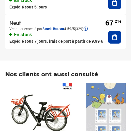
En stock
Expédié sous 5 jours
67
,21€
Neuf
Vendu et expédié par
Stock-Bureau
4.59/5
(329)
Ajouter
En stock
Expédié sous 7 jours, frais de port à partir de 9,99 €
Nos clients ont aussi consulté
Prix 1 490,00€
Prix 7,50€