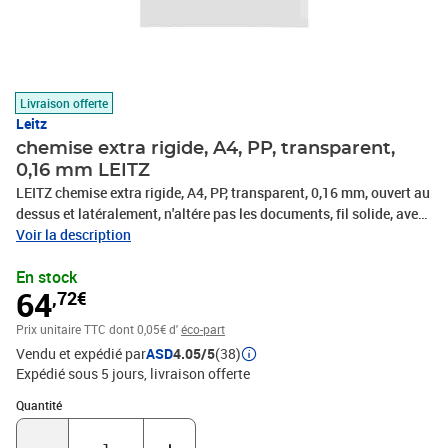
Livraison offerte
Leitz
chemise extra rigide, A4, PP, transparent,
0,16 mm LEITZ
LEITZ chemise extra rigide, A4, PP, transparent, 0,16 mm, ouvert au
dessus et latéralement, n'altére pas les documents, fil solide, avec
encoche pour pouce, contenu: 100 pièces, (4020-00-03)
Voir la description
En stock
64
,72€
Prix unitaire TTC
dont 0,05€ d'
éco-part
Vendu et expédié par
ASD
4.05/5
(38)
Expédié sous 5 jours
livraison offerte
Quantité : 1
Quantité