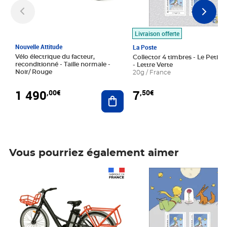
Livraison offerte
Nouvelle Attitude
La Poste
Vélo électrique du facteur,
Collector 4 timbres - Le Petit P
reconditionné - Taille normale -
- Lettre Verte
Noir/ Rouge
20g / France
1 490
7
,00€
,50€
Ajouter au panier
Vous pourriez également aimer
Prix 1 490,00€
Prix 7,50€