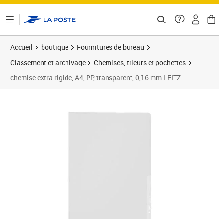
ontenu de la page
Accueil
boutique
Fournitures de bureau
Classement et archivage
Chemises, trieurs et pochettes
chemise extra rigide, A4, PP, transparent, 0,16 mm LEITZ
Prix 64,72€
Prix 7
Prix 6