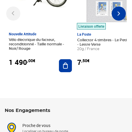
Livraison offerte
Nouvelle Attitude
La Poste
Vélo électrique du facteur,
Collector 4 timbres - Le Petit P
reconditionné - Taille normale -
- Lettre Verte
Noir/ Rouge
20g / France
1 490
7
,00€
,50€
Ajouter au panier
Nos Engagements
Proche de vous
Localiser un bureau de poste