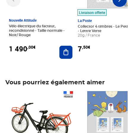
Livraison offerte
Nouvelle Attitude
La Poste
Vélo électrique du facteur,
Collector 4 timbres - Le Petit P
reconditionné - Taille normale -
- Lettre Verte
Noir/ Rouge
20g / France
1 490
7
,00€
,50€
Ajouter au panier
Vous pourriez également aimer
Prix 1 490,00€
Prix 7,50€