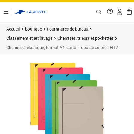
ontenu de la page
Accueil
boutique
Fournitures de bureau
Classement et archivage
Chemises, trieurs et pochettes
Chemise à élastique, format A4, carton robuste coloré LEITZ
Prix 9,43€
Prix 5
Prix 1