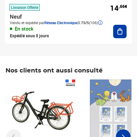
14
,66€
Livraison Offerte
Neuf
Vendu et expédié par
Réseau Electronique
3.75/5
(106)
Ajouter
En stock
Expédié sous 5 jours
Nos clients ont aussi consulté
Prix 1 490,00€
Prix 7,50€