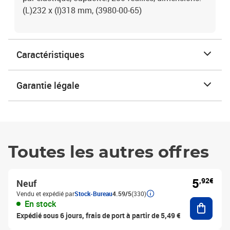
(L)232 x (l)318 mm, (3980-00-65)
Caractéristiques
Garantie légale
Toutes les autres offres
5
,92€
Neuf
Vendu et expédié par
Stock-Bureau
4.59/5
(330)
Ajouter
En stock
Expédié sous 6 jours, frais de port à partir de 5,49 €