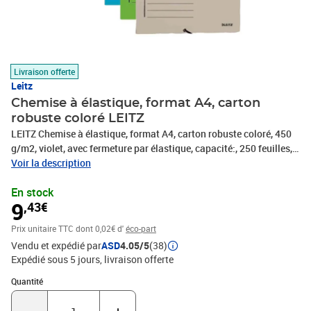
Livraison offerte
Leitz
Chemise à élastique, format A4, carton
robuste coloré LEITZ
LEITZ Chemise à élastique, format A4, carton robuste coloré, 450
g/m2, violet, avec fermeture par élastique, capacité:, 250 feuilles,
dimensions: (L)232 x (l)318 mm, (3980-00-65)
Voir la description
En stock
9
,43€
Prix unitaire TTC
dont 0,02€ d'
éco-part
Vendu et expédié par
ASD
4.05/5
(38)
Expédié sous 5 jours
livraison offerte
Quantité : 1
Quantité