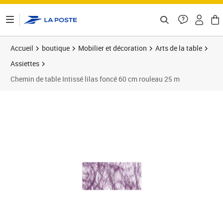
ontenu de la page
Accueil
boutique
Mobilier et décoration
Arts de la table
Assiettes
Chemin de table Intissé lilas foncé 60 cm rouleau 25 m
Prix barré 87,18 €
Prix 79,19€