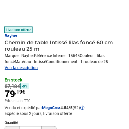
Livraison offerte
Rayher
Chemin de table Intissé lilas foncé 60 cm
rouleau 25 m
Marque : RayherRéférence Interne : 15645Couleur : lilas
foncéMatériau : IntisséConditionnement : 1 rouleau de 25
mFabriqué en Pays-BasExpédié de France par notre entrepot
Voir la description
Lyonnais
En stock
87,18 €
-9%
79
,19€
Prix unitaire TTC
Vendu et expédié par
MegaCrea
4.54/5
(52)
Expédié sous 2 jours
livraison offerte
Quantité : 1
Quantité