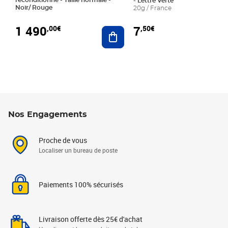
- Lettre Verte
Noir/ Rouge
20g / France
1 490
7
,00€
,50€
Ajouter au panier
Nos Engagements
Proche de vous
Localiser un bureau de poste
Paiements 100% sécurisés
Livraison offerte dès 25€ d'achat