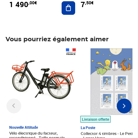
1 490
7
,00€
,50€
Ajouter au panier
Vous pourriez également aimer
Prix 1 490,00€
Prix 7,50€
Livraison offerte
Nouvelle Attitude
La Poste
Vélo électrique du facteur,
Collector 4 timbres - Le Petit P
reconditionné - Taille normale -