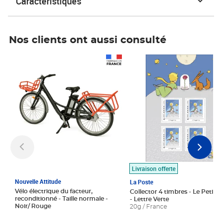
Caractéristiques
Nos clients ont aussi consulté
Prix 1 490,00€
Prix 7,50€
Livraison offerte
Nouvelle Attitude
La Poste
Vélo électrique du facteur,
Collector 4 timbres - Le Petit P
reconditionné - Taille normale -
- Lettre Verte
Noir/ Rouge
20g / France