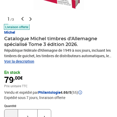
1
/3
Livraison offerte
Michel
Catalogue Michel timbres d'Allemagne
spécialisé Tome 3 édition 2026.
République fédérale d'Allemagne de 1949 à nos jours, incluant les
timbres de guichet, les timbres de distributeurs automatiques, les
carnets de timbres, les territoires de l'union douanière et les
Voir la description
coupons-réponse internationaux (CRI). Les différences entre la
En stock
sérigraphie et l'impression traditionnelle y sont analysées en
79
,00€
détail, les tirages en rouleau sont répertoriés, les produits
philatéliques complémentaires (feuilles commémoratives,
Prix unitaire TTC
annuaires, coffrets cadeaux annuels, tirages en noir et blanc) sont
Vendu et expédié par
Philantologie
4.69/5
(55)
présentés. 3800 photos en couleurs. 117300 cotes en euros. 630
Expédié sous 7 jours
livraison offerte
pages. En allemand. Indispensable pour tout collectionneur de
timbres allemand sérieux !
Quantité : 1
Quantité