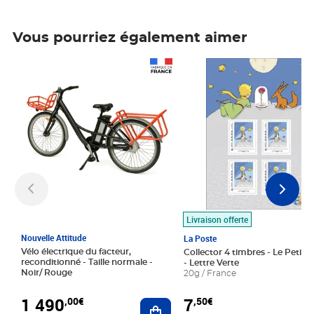
Vous pourriez également aimer
Prix 1 490,00€
Prix 7,50€
Livraison offerte
Nouvelle Attitude
La Poste
Vélo électrique du facteur,
Collector 4 timbres - Le Petit P
reconditionné - Taille normale -
- Lettre Verte
Noir/ Rouge
20g / France
1 490
7
,00€
,50€
Ajouter au panier