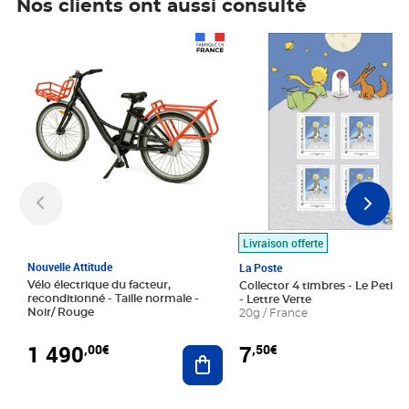
Nos clients ont aussi consulté
Prix 1 490,00€
Prix 7,50€
Livraison offerte
Nouvelle Attitude
La Poste
Vélo électrique du facteur,
Collector 4 timbres - Le Petit P
reconditionné - Taille normale -
- Lettre Verte
Noir/ Rouge
20g / France
1 490
7
,00€
,50€
Ajouter au panier