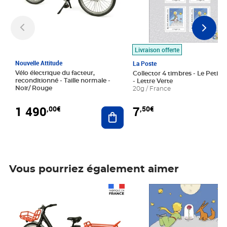
Livraison offerte
Nouvelle Attitude
La Poste
Vélo électrique du facteur,
Collector 4 timbres - Le Petit P
reconditionné - Taille normale -
- Lettre Verte
Noir/ Rouge
20g / France
1 490
7
,00€
,50€
Ajouter au panier
Vous pourriez également aimer
Prix 1 490,00€
Prix 7,50€