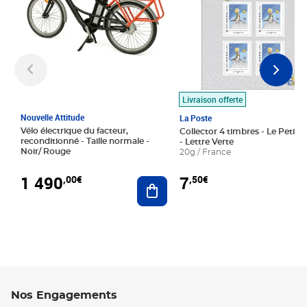
Livraison offerte
Nouvelle Attitude
La Poste
Vélo électrique du facteur,
Collector 4 timbres - Le Petit P
reconditionné - Taille normale -
- Lettre Verte
Noir/ Rouge
20g / France
1 490
7
,00€
,50€
Ajouter au panier
Nos Engagements