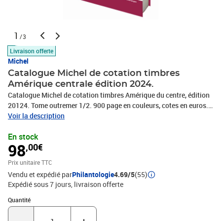
1
/3
Livraison offerte
Michel
Catalogue Michel de cotation timbres
Amérique centrale édition 2024.
Catalogue Michel de cotation timbres Amérique du centre, édition
20124. Tome outremer 1/2. 900 page en couleurs, cotes en euros.
Pays dans ce tome : Belize (avec Honduras britannique), Costa
Voir la description
Rica, El Salvador, Guatemala, Honduras, Mexique, Nicaragua,
En stock
Panama - Zone canal. Les catalogues Michel sont en Allemand.
98
,00€
Prix unitaire TTC
Vendu et expédié par
Philantologie
4.69/5
(55)
Expédié sous 7 jours
livraison offerte
Quantité : 1
Quantité