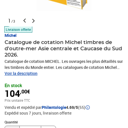
1
/3
Livraison offerte
Michel
Catalogue de cotation Michel timbres de
d'outre-mer Asie centrale et Caucase du Sud
2026.
Catalogue de cotation MICHEL. Les ouvrages les plus détaillés sur
les timbres du Monde entier. Les catalogues de cotation Michel
sont en allemand.Des informations philatéliques de haute qualité,
Voir la description
régulièrement mises à jour, avec des précisions souvent
En stock
introuvables ailleurs. Format: 155mm x 230mm, couverture rigide
104
,00€
Éditeur : Schwaneberger Verlag GmbH
Prix unitaire TTC
Vendu et expédié par
Philantologie
4.69/5
(55)
Expédié sous 7 jours
livraison offerte
Quantité : 1
Quantité