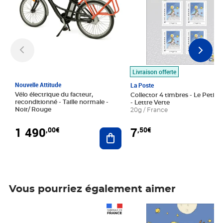
Livraison offerte
Nouvelle Attitude
La Poste
Vélo électrique du facteur,
Collector 4 timbres - Le Petit P
reconditionné - Taille normale -
- Lettre Verte
Noir/ Rouge
20g / France
1 490
7
,00€
,50€
Ajouter au panier
Vous pourriez également aimer
Prix 1 490,00€
Prix 7,50€