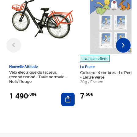
Livraison offerte
Nouvelle Attitude
La Poste
Vélo électrique du facteur,
Collector 4 timbres - Le Petit P
reconditionné - Taille normale -
- Lettre Verte
Noir/ Rouge
20g / France
1 490
7
,00€
,50€
Ajouter au panier