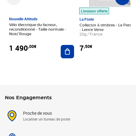
Livraison offerte
Nouvelle Attitude
La Poste
Vélo électrique du facteur,
Collector 4 timbres - Le Petit P
reconditionné - Taille normale -
- Lettre Verte
Noir/ Rouge
20g / France
1 490
7
,00€
,50€
Ajouter au panier
Nos Engagements
Proche de vous
Localiser un bureau de poste