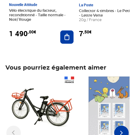
Nouvelle Attitude
La Poste
Vélo électrique du facteur,
Collector 4 timbres - Le Petit P
reconditionné - Taille normale -
- Lettre Verte
Noir/ Rouge
20g / France
1 490
7
,00€
,50€
Ajouter au panier
Vous pourriez également aimer
Prix 1 490,00€
Prix 7,50€