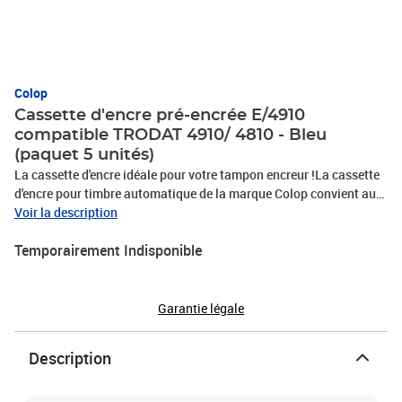
Colop
Cassette d'encre pré-encrée E/4910
compatible TRODAT 4910/ 4810 - Bleu
(paquet 5 unités)
La cassette d'encre idéale pour votre tampon encreur !La cassette
d'encre pour timbre automatique de la marque Colop convient aux
tampons Trodat 4910/ 4810. Spécialement conçue pour ne pas
Voir la description
s'écouler et ne pas tâcher, l'encre de la cassette ne salit pas les
Temporairement Indisponible
doigts lors de son chargement. Les empreintes du tampon sont
nettes et durables sur le papier. L'archivage n'est plus un corvée. La
cassette se retire et se replace comme un tiroir pour une utilisation
simple et efficace.Convient pour tampons encreur TRODAT 4910/
Garantie légale
4810.Cassette recharge d'encre.Ne salit pas.Se retire et se replace
comme un tiroir.Couleur d'encrage : Bleu.Type d'encrage :
Description
permanentUsage quotidien.