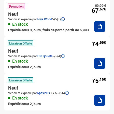
69,99 €
Promotion
67
,67€
Neuf
Vendu et expédié par
Toys World
5/5
(1)
Ajouter
En stock
Expédié sous 3 jours, frais de port à partir de 6,99 €
74
,99€
Livraison Offerte
Neuf
Vendu et expédié par
1001jouets
5/5
(4)
Ajouter
En stock
Expédié sous 2 jours
75
,16€
Livraison Offerte
Neuf
Vendu et expédié par
GpasPlus
3.77/5
(56)
Ajouter
En stock
Expédié sous 2 jours