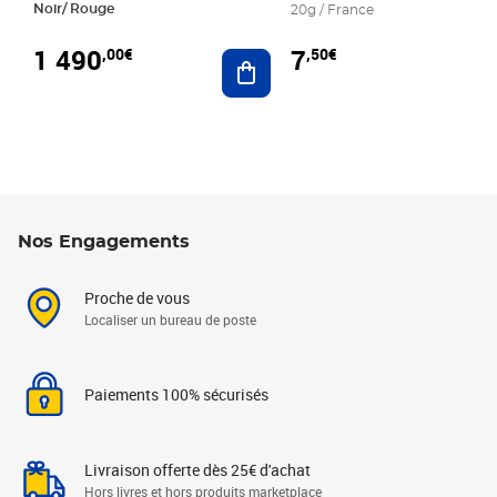
Noir/ Rouge
20g / France
1 490
7
,00€
,50€
Ajouter au panier
Nos Engagements
Proche de vous
Localiser un bureau de poste
Paiements 100% sécurisés
Livraison offerte dès 25€ d'achat
Hors livres et hors produits marketplace