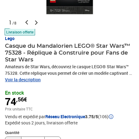
1
/8
Livraison offerte
Lego
Casque du Mandalorien LEGO® Star Wars™
75328 - Réplique à Construire pour Fans de
Star Wars
Amateurs de Star Wars, découvrez le casque LEGO® Star Wars™
75328. Cette réplique vous permet de créer un modèle captivant du
casque en beskar avec des détails soignés. Le set inclut un
Voir la description
support pour une exposition élégante. Suivez des instructions
En stock
claires pour une construction immersive. Parfait pour enrichir
74
,56€
votre collection ou offrir un cadeau mémorable.
Prix unitaire TTC
Vendu et expédié par
Réseau Electronique
3.75/5
(106)
Expédié sous 2 jours
livraison offerte
Quantité : 1
Quantité