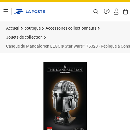
ontenu de la page
Accueil
boutique
Accessoires collectionneurs
Jouets de collection
Casque du Mandalorien LEGO® Star Wars™ 75328 - Réplique à Const
Prix 74,56€
Prix b
Prix 6
Prix 7
Prix 7