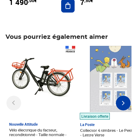
1 490
7
,00€
,50€
Ajouter au panier
Vous pourriez également aimer
Prix 1 490,00€
Prix 7,50€
Livraison offerte
Nouvelle Attitude
La Poste
Vélo électrique du facteur,
Collector 4 timbres - Le Petit P
reconditionné - Taille normale -
- Lettre Verte