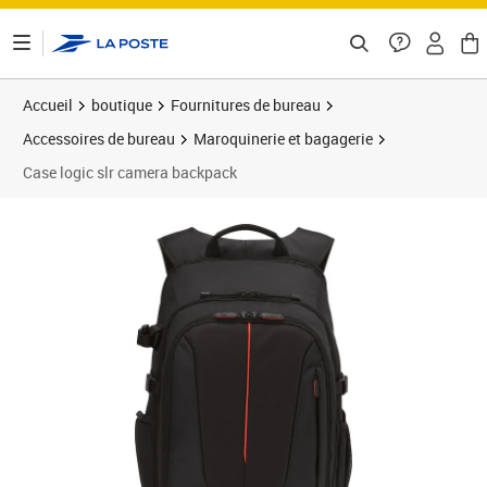
ontenu de la page
Accueil
boutique
Fournitures de bureau
Accessoires de bureau
Maroquinerie et bagagerie
Case logic slr camera backpack
Prix 102,50€
Prix 1