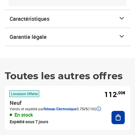
Caractéristiques
Garantie légale
Toutes les autres offres
112
,00€
Livraison Offerte
Neuf
Vendu et expédié par
Réseau Electronique
3.75/5
(106)
Ajouter
En stock
Expédié sous 7 jours