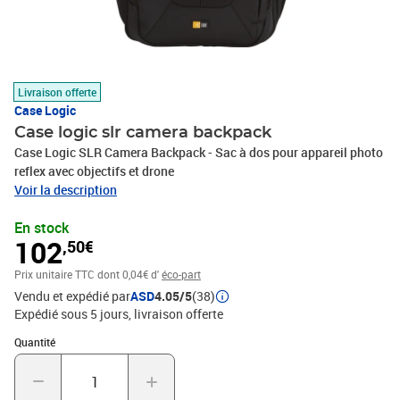
Livraison offerte
Case Logic
Case logic slr camera backpack
Case Logic SLR Camera Backpack - Sac à dos pour appareil photo
reflex avec objectifs et drone
Voir la description
En stock
102
,50€
Prix unitaire TTC
dont 0,04€ d'
éco-part
Vendu et expédié par
ASD
4.05/5
(38)
Expédié sous 5 jours
livraison offerte
Quantité : 1
Quantité