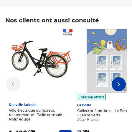
Nos clients ont aussi consulté
Prix 1 490,00€
Prix 7,50€
Livraison offerte
Nouvelle Attitude
La Poste
Vélo électrique du facteur,
Collector 4 timbres - Le Petit P
reconditionné - Taille normale -
- Lettre Verte
Noir/ Rouge
20g / France
,00€
,50€
Ajouter au panier