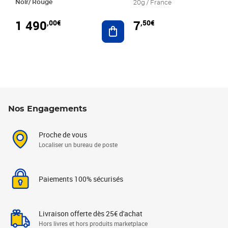
Noir/ Rouge
20g / France
1 490
7
,00€
,50€
Ajouter au panier
Nos Engagements
Proche de vous
Localiser un bureau de poste
Paiements 100% sécurisés
Livraison offerte dès 25€ d'achat
Hors livres et hors produits marketplace