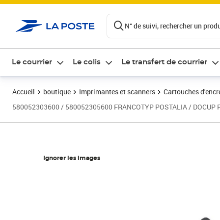
ontenu de la page
N° de suivi, rechercher un produi
Le courrier
Le colis
Le transfert de courrier
Accueil
boutique
Imprimantes et scanners
Cartouches d'encre
580052303600 / 580052305600 FRANCOTYP POSTALIA / DOCUP 
Ignorer les images