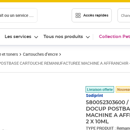
t ou un service ....
Chang
Accès rapides
Les services
Tous nos produits
Collection Pet
 et toners
Cartouches d’encre
POSTBASE CARTOUCHE REMANUFACTUREE MACHINE A AFFRANCHIR - EN
Prix 80,00€
Livraison offerte
Nouvea
Sodiprint
580052303600 /
DOCUP POSTBA
MACHINE A AFFR
2 X 10ML
TYPE PRODUIT : Reman