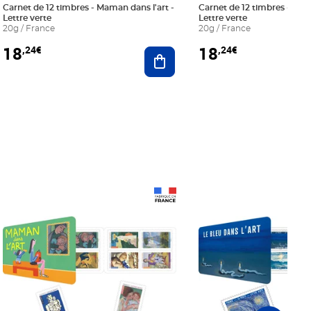
Carnet de 12 timbres - Maman dans l'art -
Carnet de 12 timbres - Le bl
Lettre verte
Lettre verte
20g / France
20g / France
18
18
,24€
,24€
r au panier
Ajouter au panier
Prix 18,24€
Prix 18,24€