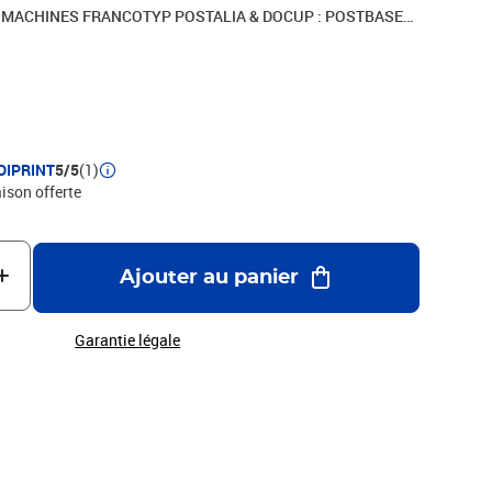
E MACHINES FRANCOTYP POSTALIA & DOCUP : POSTBASE
FORME AUX EXIGENCES DE LA POSTE COULEUR : BLEU
ette cartouche n'annule pas la garantie
3600 / 580052305600
DIPRINT
5/5
(1)
aison offerte
Ajouter au panier
Garantie légale