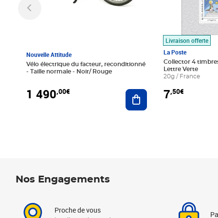
Livraison offerte
La Poste
Nouvelle Attitude
Collector 4 timbres
Vélo électrique du facteur, reconditionné
Lettre Verte
- Taille normale - Noir/ Rouge
20g / France
1 490
7
,00€
,50€
Ajouter au panier
Nos Engagements
Proche de vous
Pa