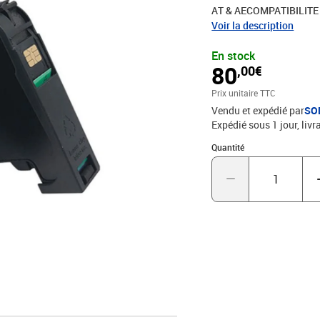
AT & AECOMPATIBILIT
FPHOMOLOGATION: CON
Voir la description
POSTALL'utilisation de c
En stock
constructeur58005230
80
,00€
Prix unitaire TTC
Vendu et expédié par
SO
Expédié sous 1 jour
livr
Quantité : 1
Quantité