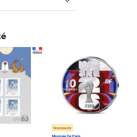
té
Prix 148,00€
Nouveauté
Monnaie De Paris