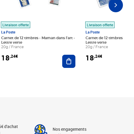
Livraison offerte
Livraison offerte
La Poste
La Poste
Carnet de 12 timbres - Maman dans l'art -
Carnet de 12 timbres - Le bl
Lettre verte
Lettre verte
20g / France
20g / France
18
18
,24€
,24€
r au panier
Ajouter au panier
5€ d'achat
Nos engagements
s