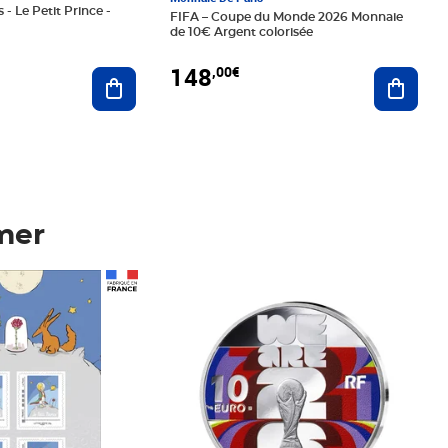
 - Le Petit Prince -
FIFA – Coupe du Monde 2026 Monnaie
de 10€ Argent colorisée
148
,00€
Ajouter au panier
Ajoute
mer
Prix 148,00€