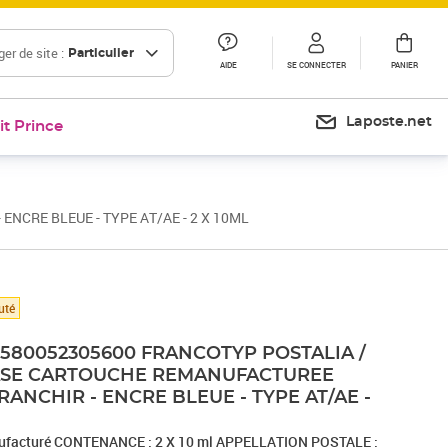
er de site :
Particulier
AIDE
SE CONNECTER
PANIER
Laposte.net
it Prince
CRE BLEUE - TYPE AT/AE - 2 X 10ML
uté
 580052305600 FRANCOTYP POSTALIA /
SE CARTOUCHE REMANUFACTUREE
ANCHIR - ENCRE BLEUE - TYPE AT/AE -
ufacturé CONTENANCE : 2 X 10 ml APPELLATION POSTALE :