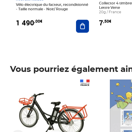
Collector 4 timbres
Vélo électrique du facteur, reconditionné
Lettre Verte
- Taille normale - Noir/ Rouge
20g / France
1 490
7
,00€
,50€
Ajouter au panier
Vous pourriez également ai
Prix 1 490,00€
Prix 7,50€