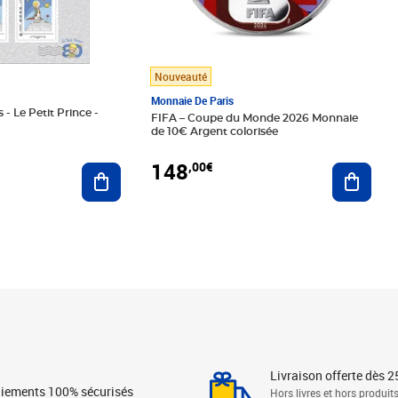
Nouveauté
Monnaie De Paris
 - Le Petit Prince -
FIFA – Coupe du Monde 2026 Monnaie
de 10€ Argent colorisée
148
,00€
Ajouter au panier
Ajoute
Livraison offerte dès 2
iements 100% sécurisés
Hors livres et hors produit