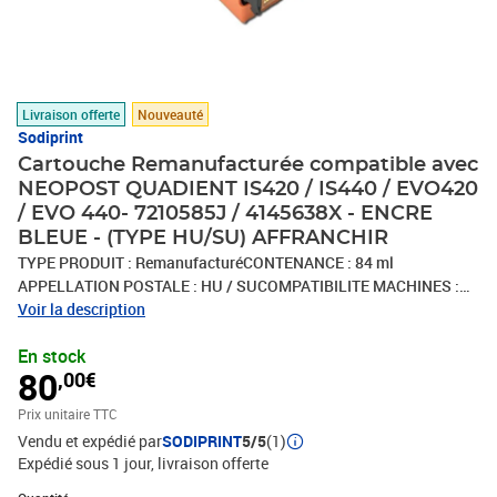
Livraison offerte
Nouveauté
Sodiprint
Cartouche Remanufacturée compatible avec
NEOPOST QUADIENT IS420 / IS440 / EVO420
/ EVO 440- 7210585J / 4145638X - ENCRE
BLEUE - (TYPE HU/SU) AFFRANCHIR
TYPE PRODUIT : RemanufacturéCONTENANCE : 84 ml
APPELLATION POSTALE : HU / SUCOMPATIBILITE MACHINES :
IS420 / IS440 / EVO420 / EVO440 HOMOLOGATION : CONFORME
Voir la description
AUX EXIGENCES DE LA POSTECOULEUR : BLEU
En stock
POSTALL'utilisation de cette cartouche n'annule pas la garantie
80
,00€
constructeur
Prix unitaire TTC
Vendu et expédié par
SODIPRINT
5/5
(1)
Expédié sous 1 jour
livraison offerte
Quantité : 1