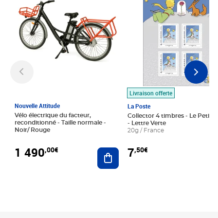
Livraison offerte
Nouvelle Attitude
La Poste
Vélo électrique du facteur,
Collector 4 timbres - Le Petit P
reconditionné - Taille normale -
- Lettre Verte
Noir/ Rouge
20g / France
1 490
7
,00€
,50€
Ajouter au panier