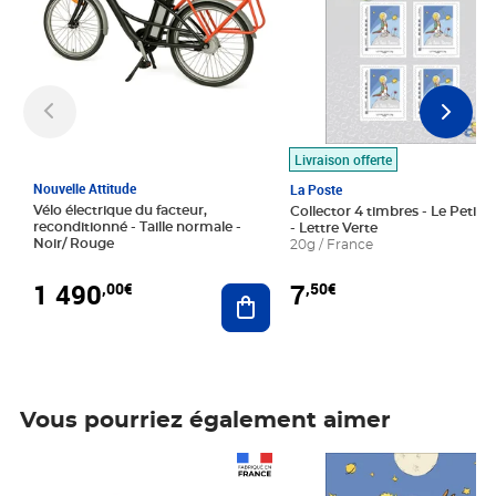
Livraison offerte
Nouvelle Attitude
La Poste
Vélo électrique du facteur,
Collector 4 timbres - Le Petit P
reconditionné - Taille normale -
- Lettre Verte
Noir/ Rouge
20g / France
1 490
7
,00€
,50€
Ajouter au panier
Vous pourriez également aimer
Prix 1 490,00€
Prix 7,50€