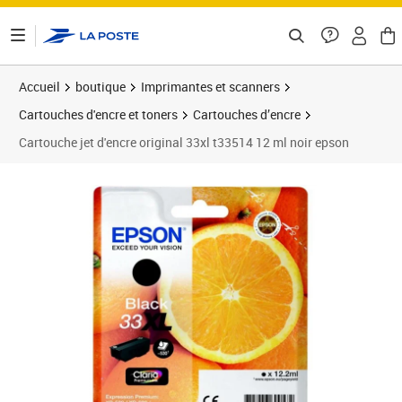
ontenu de la page
Accueil
boutique
Imprimantes et scanners
Cartouches d'encre et toners
Cartouches d’encre
Cartouche jet d'encre original 33xl t33514 12 ml noir epson
Prix 42,52€
Prix 4
Prix 5