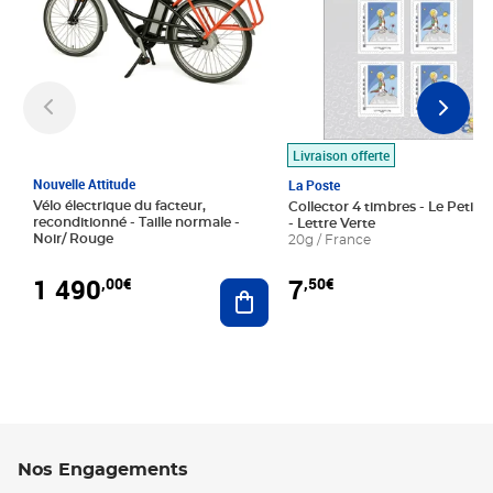
Livraison offerte
Nouvelle Attitude
La Poste
Vélo électrique du facteur,
Collector 4 timbres - Le Petit P
reconditionné - Taille normale -
- Lettre Verte
Noir/ Rouge
20g / France
1 490
7
,00€
,50€
Ajouter au panier
Nos Engagements