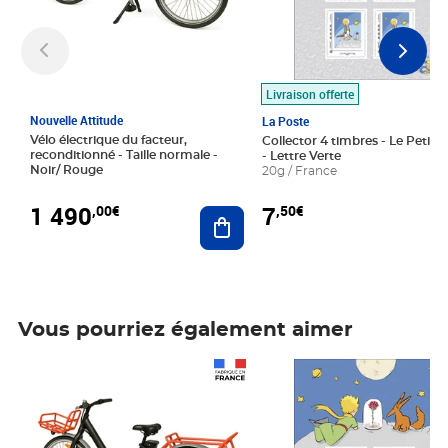
Livraison offerte
Nouvelle Attitude
La Poste
Vélo électrique du facteur,
Collector 4 timbres - Le Petit P
reconditionné - Taille normale -
- Lettre Verte
Noir/ Rouge
20g / France
1 490
7
,00€
,50€
Ajouter au panier
Vous pourriez également aimer
Prix 1 490,00€
Prix 7,50€