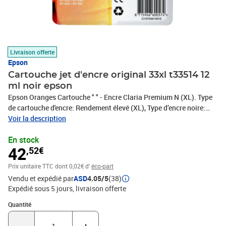
Livraison offerte
Epson
Cartouche jet d'encre original 33xl t33514 12
ml noir epson
Epson Oranges Cartouche " " - Encre Claria Premium N (XL). Type
de cartouche d'encre: Rendement élevé (XL), Type d’encre noire:
Encre à pigments, Volume d'encre noire: 12,2 ml, Quantité: 1
Voir la description
pièce(s)
En stock
42
,52€
Prix unitaire TTC
dont 0,02€ d'
éco-part
Vendu et expédié par
ASD
4.05/5
(38)
Expédié sous 5 jours
livraison offerte
Quantité : 1
Quantité