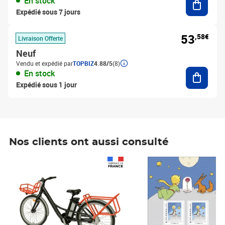
En stock
Expédié sous 7 jours
53
,58€
Livraison Offerte
Neuf
Vendu et expédié par
TOPBIZ
4.88/5
(8)
Ajouter
En stock
Expédié sous 1 jour
Nos clients ont aussi consulté
Prix 1 490,00€
Prix 7,50€