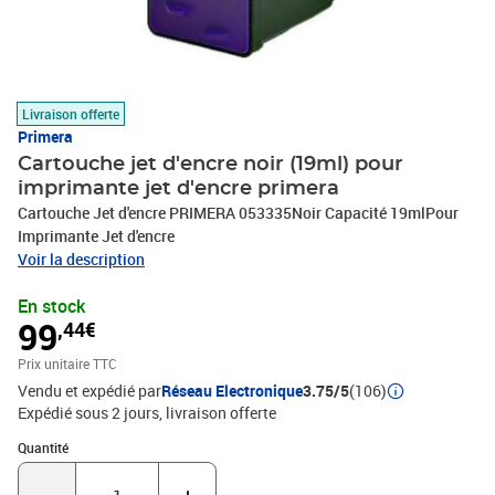
Livraison offerte
Primera
Cartouche jet d'encre noir (19ml) pour
imprimante jet d'encre primera
Cartouche Jet d'encre PRIMERA 053335Noir Capacité 19mlPour
Imprimante Jet d'encre
Voir la description
En stock
99
,44€
Prix unitaire TTC
Vendu et expédié par
Réseau Electronique
3.75/5
(106)
Expédié sous 2 jours
livraison offerte
Quantité : 1
Quantité