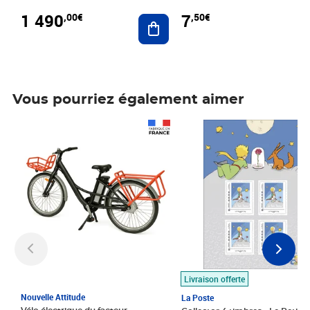
1 490
7
,00€
,50€
Ajouter au panier
Vous pourriez également aimer
Prix 1 490,00€
Prix 7,50€
Livraison offerte
Nouvelle Attitude
La Poste