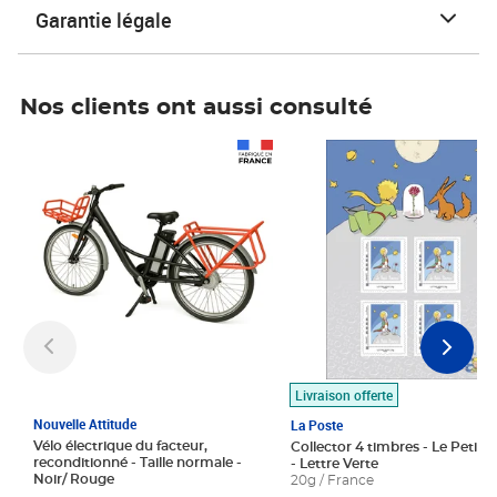
Garantie légale
Nos clients ont aussi consulté
Prix 1 490,00€
Prix 7,50€
Livraison offerte
Nouvelle Attitude
La Poste
Vélo électrique du facteur,
Collector 4 timbres - Le Petit P
reconditionné - Taille normale -
- Lettre Verte
Noir/ Rouge
20g / France