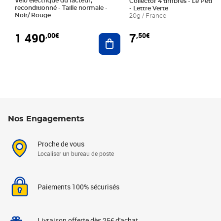
Vélo électrique du facteur,
Collector 4 timbres - Le Petit P
reconditionné - Taille normale -
- Lettre Verte
Noir/ Rouge
20g / France
1 490
7
,00€
,50€
Ajouter au panier
Nos Engagements
Proche de vous
Localiser un bureau de poste
Paiements 100% sécurisés
Livraison offerte dès 25€ d'achat