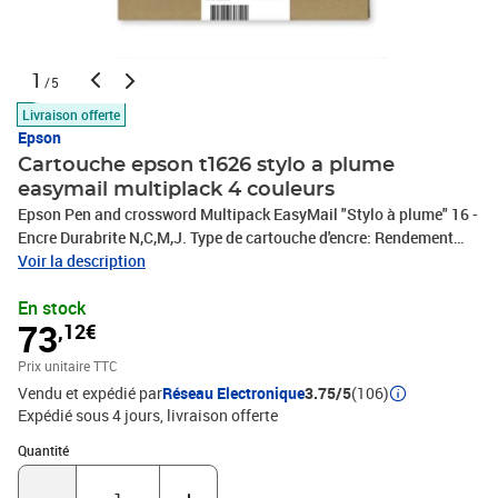
1
/5
Livraison offerte
Epson
Cartouche epson t1626 stylo a plume
easymail multiplack 4 couleurs
Epson Pen and crossword Multipack EasyMail "Stylo à plume" 16 -
Encre Durabrite N,C,M,J. Type de cartouche d'encre: Rendement
standard, Type d’encre noire: Encre à pigments, Type d’encre de
Voir la description
couleur: Encre à pigments, Volume d'encre noire: 5,4 ml, Type
En stock
d'alimentation: Multi pack, Volume d'encre de couleur: 3,1 ml,
73
,12€
Quantité: 1 pièce(s)
Prix unitaire TTC
Vendu et expédié par
Réseau Electronique
3.75/5
(106)
Expédié sous 4 jours
livraison offerte
Quantité : 1
Quantité