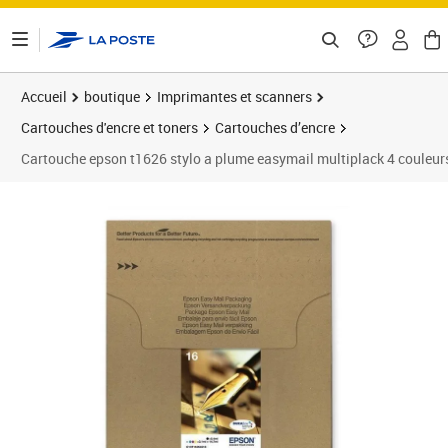
ontenu de la page
Accueil
boutique
Imprimantes et scanners
Cartouches d'encre et toners
Cartouches d’encre
Cartouche epson t1626 stylo a plume easymail multiplack 4 couleur
Prix 73,12€
Prix 7