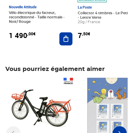
Nouvelle Attitude
La Poste
Vélo électrique du facteur,
Collector 4 timbres - Le Petit P
reconditionné - Taille normale -
- Lettre Verte
Noir/ Rouge
20g / France
1 490
7
,00€
,50€
Ajouter au panier
Vous pourriez également aimer
Prix 1 490,00€
Prix 7,50€