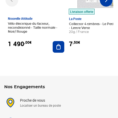
Livraison offerte
Nouvelle Attitude
La Poste
Vélo électrique du facteur,
Collector 4 timbres - Le Petit P
reconditionné - Taille normale -
- Lettre Verte
Noir/ Rouge
20g / France
1 490
7
,00€
,50€
Ajouter au panier
Nos Engagements
Proche de vous
Localiser un bureau de poste