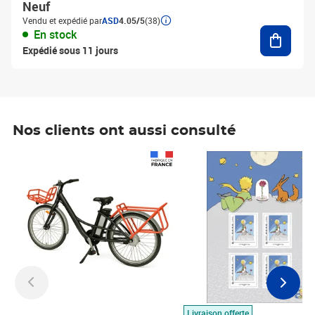
Neuf
Vendu et expédié par
ASD
4.05/5
(38)
Ajouter
En stock
Expédié sous 11 jours
Nos clients ont aussi consulté
Prix 1 490,00€
Prix 7,50€
Livraison offerte