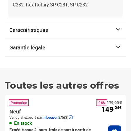
C232, Rex Rotary SP C231, SP C232
Caractéristiques
Garantie légale
Toutes les autres offres
179,09 €
Promotion
-16%
149
,24€
Neuf
Vendu et expédié par
Infopavon
2/5
(3)
En stock
Ajouter
Expédié sous 2 jours, frais de port à partir de