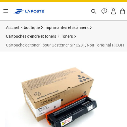
ontenu de la page
Accueil
boutique
Imprimantes et scanners
Cartouches d'encre et toners
Toners
Cartouche de toner - pour Gestetner SP C231, Noir - original RICOH
Prix barré 150,90 €
Prix 124,63€
Prix b
Prix 1