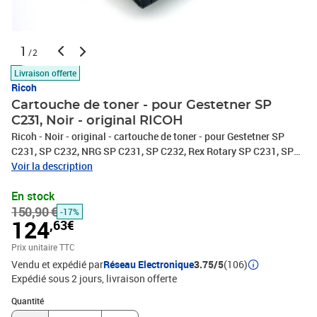
1
/2
Livraison offerte
Ricoh
Cartouche de toner - pour Gestetner SP
C231, Noir - original RICOH
Ricoh - Noir - original - cartouche de toner - pour Gestetner SP
C231, SP C232, NRG SP C231, SP C232, Rex Rotary SP C231, SP
C232
Voir la description
En stock
150,90 €
-17%
124
,63€
Prix unitaire TTC
Vendu et expédié par
Réseau Electronique
3.75/5
(106)
Expédié sous 2 jours
livraison offerte
Quantité : 1
Quantité