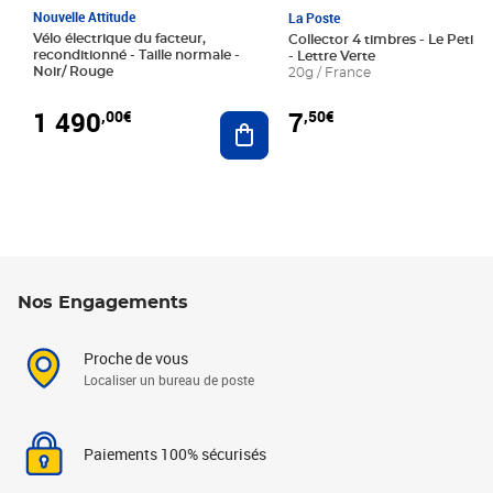
Nouvelle Attitude
La Poste
Vélo électrique du facteur,
Collector 4 timbres - Le Petit P
reconditionné - Taille normale -
- Lettre Verte
Noir/ Rouge
20g / France
1 490
7
,00€
,50€
Ajouter au panier
Nos Engagements
Proche de vous
Localiser un bureau de poste
Paiements 100% sécurisés