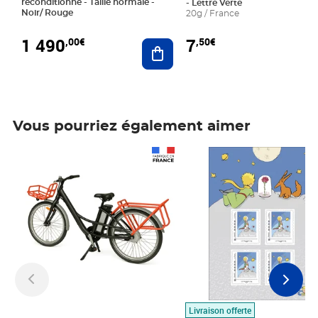
reconditionné - Taille normale -
- Lettre Verte
Noir/ Rouge
20g / France
1 490
7
,00€
,50€
Ajouter au panier
Vous pourriez également aimer
Prix 1 490,00€
Prix 7,50€
Livraison offerte