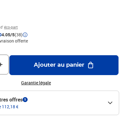
 d'
éco-part
D
4.05/5
(38)
ivraison offerte
Ajouter au panier
Garantie légale
tres offres
5
e 112,18 €