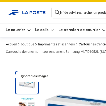
ontenu de la page
N° de suivi, rechercher un produi
Le courrier
Le colis
Le transfert de courrier
Accueil
boutique
Imprimantes et scanners
Cartouches d'encre
Cartouche de toner noir haut rendement Samsung MLT-D1052L 
Ignorer les images