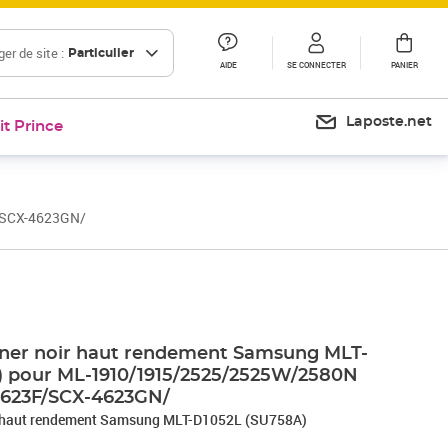
er de site :
Particulier
AIDE
SE CONNECTER
PANIER
Laposte.net
it Prince
/SCX-4623GN/
Prix 112,18€
Prix 113,07€
Prix 121,06€
oner noir haut rendement Samsung MLT-
) pour ML-1910/1915/2525/2525W/2580N
623F/SCX-4623GN/
ir haut rendement Samsung MLT-D1052L (SU758A)