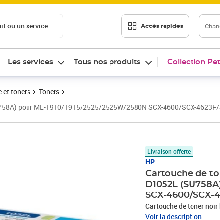
t ou un service ....
Chang
Accès rapides
Les services
Tous nos produits
Collection Pet
 et toners
Toners
(SU758A) pour ML-1910/1915/2525/2525W/2580N SCX-4600/SCX-4623F
Prix 110,34€
Livraison offerte
HP
Cartouche de t
D1052L (SU758A
SCX-4600/SCX-4
Cartouche de toner no
Voir la description