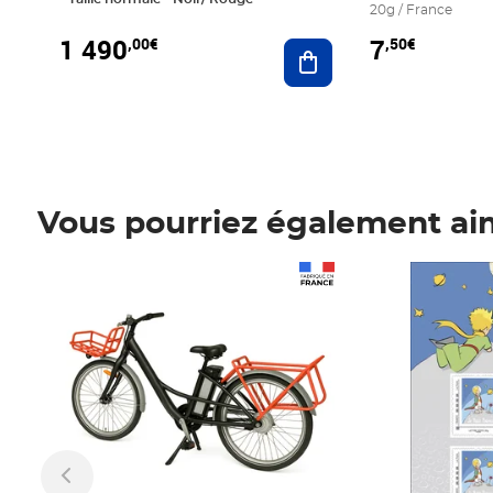
20g / France
1 490
7
,00€
,50€
Ajouter au panier
Vous pourriez également ai
Prix 1 490,00€
Prix 7,50€