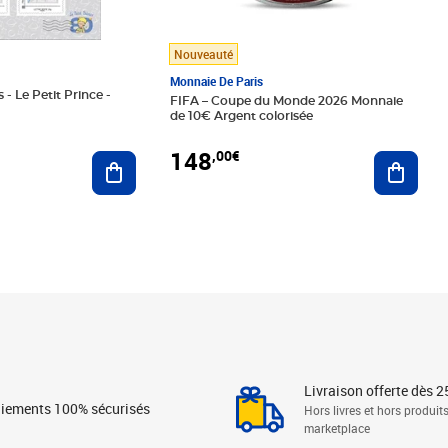
Nouveauté
Monnaie De Paris
 - Le Petit Prince -
FIFA – Coupe du Monde 2026 Monnaie
de 10€ Argent colorisée
148
,00€
Ajouter au panier
Ajoute
Livraison offerte dès 2
iements 100% sécurisés
Hors livres et hors produit
marketplace