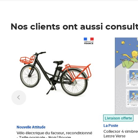
Nos clients ont aussi consul
Prix 1 490,00€
Prix 7,50€
Livraison offerte
La Poste
Nouvelle Attitude
Collector 4 timbres
Vélo électrique du facteur, reconditionné
Lettre Verte
- Taille normale - Noir/ Rouge