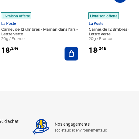
Livraison offerte
Livraison offerte
La Poste
La Poste
Carnet de 12 timbres - Maman dans l'art -
Carnet de 12 timbres - Le bl
Lettre verte
Lettre verte
20g / France
20g / France
18
18
,24€
,24€
r au panier
Ajouter au panier
5€ d'achat
Nos engagements
s
sociétaux et environnementaux