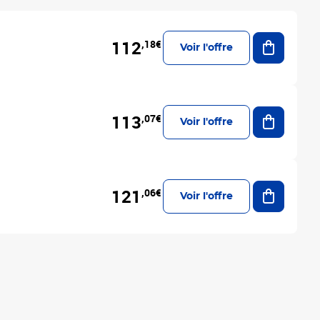
Ajouter a
112
,18€
Voir l'offre
Ajouter a
113
,07€
Voir l'offre
Ajouter a
121
,06€
Voir l'offre