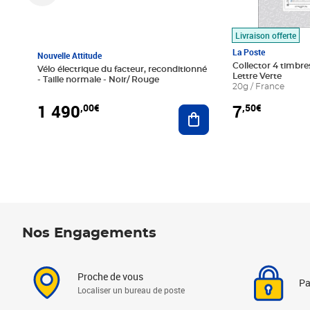
Livraison offerte
La Poste
Nouvelle Attitude
Collector 4 timbres
Vélo électrique du facteur, reconditionné
Lettre Verte
- Taille normale - Noir/ Rouge
20g / France
1 490
7
,00€
,50€
Ajouter au panier
Nos Engagements
Proche de vous
Pa
Localiser un bureau de poste