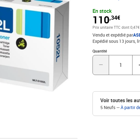
En stock
110
,34€
Prix unitaire TTC
dont 0,47€
Vendu et expédié par
AS
Expédié sous 13 jours
l
Quantité : 1
Quantité
Voir toutes les au
5 Neufs
—
À partir d