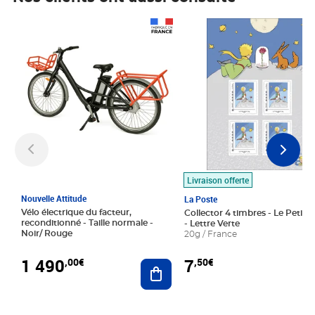
Prix 1 490,00€
Prix 7,50€
Livraison offerte
Nouvelle Attitude
La Poste
Vélo électrique du facteur,
Collector 4 timbres - Le Petit P
reconditionné - Taille normale -
- Lettre Verte
Noir/ Rouge
20g / France
1 490
7
,00€
,50€
Ajouter au panier