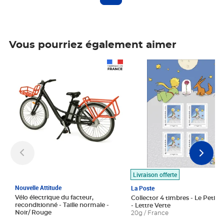
Vous pourriez également aimer
Prix 1 490,00€
Prix 7,50€
Livraison offerte
Nouvelle Attitude
La Poste
Vélo électrique du facteur,
Collector 4 timbres - Le Petit P
reconditionné - Taille normale -
- Lettre Verte
Noir/ Rouge
20g / France