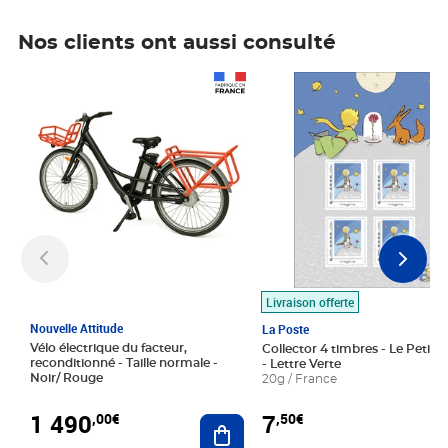
Nos clients ont aussi consulté
Prix 1 490,00€
Prix 7,50€
Livraison offerte
Nouvelle Attitude
La Poste
Vélo électrique du facteur,
Collector 4 timbres - Le Petit P
reconditionné - Taille normale -
- Lettre Verte
Noir/ Rouge
20g / France
1 490
7
,00€
,50€
Ajouter au panier