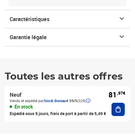
Caractéristiques
Garantie légale
Toutes les autres offres
81
,97€
Neuf
Vendu et expédié par
Stock-Bureau
4.59/5
(329)
Ajouter
En stock
Expédié sous 9 jours, frais de port à partir de 5,49 €