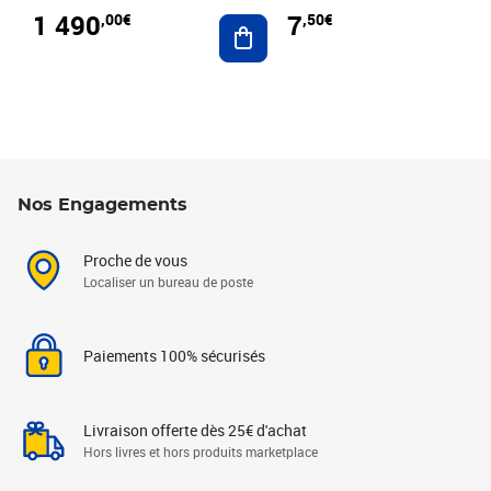
1 490
7
,00€
,50€
Ajouter au panier
Nos Engagements
Proche de vous
Localiser un bureau de poste
Paiements 100% sécurisés
Livraison offerte dès 25€ d'achat
Hors livres et hors produits marketplace