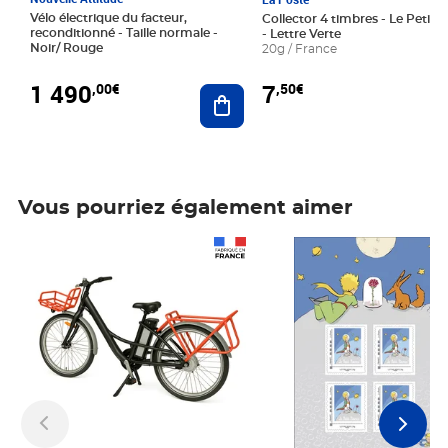
Vélo électrique du facteur,
Collector 4 timbres - Le Petit P
reconditionné - Taille normale -
- Lettre Verte
Noir/ Rouge
20g / France
1 490
7
,00€
,50€
Ajouter au panier
Vous pourriez également aimer
Prix 1 490,00€
Prix 7,50€