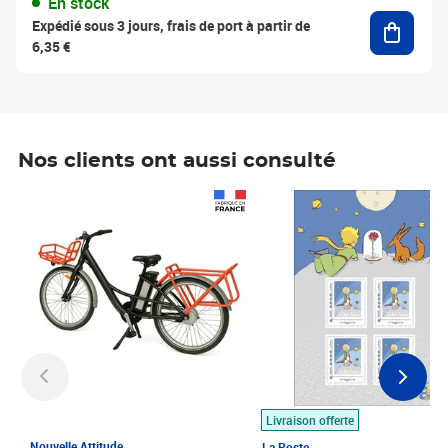
En stock
Ajouter
Expédié sous 3 jours, frais de port à partir de
6,35 €
Nos clients ont aussi consulté
Prix 1 490,00€
Prix 7,50€
Livraison offerte
Nouvelle Attitude
La Poste