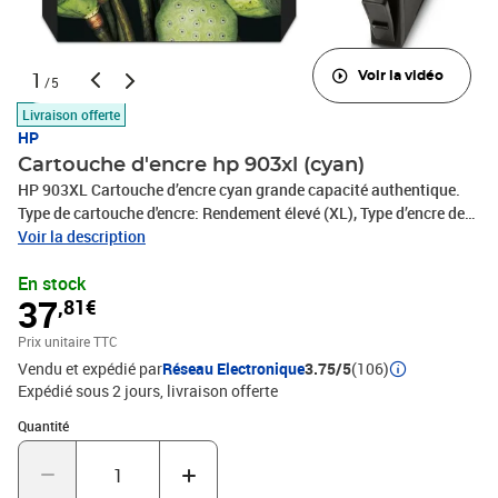
1
Voir la vidéo
/5
Livraison offerte
HP
Cartouche d'encre hp 903xl (cyan)
HP 903XL Cartouche d’encre cyan grande capacité authentique.
Type de cartouche d'encre: Rendement élevé (XL), Type d’encre de
couleur: Encre à pigments, Rendement par page d'encre de couleur:
Voir la description
750 pages, Volume d'encre de couleur: 8,5 ml, Quantité: 1 pièce(s)
En stock
37
,81€
Prix unitaire TTC
Vendu et expédié par
Réseau Electronique
3.75/5
(106)
Expédié sous 2 jours
livraison offerte
Quantité : 1
Quantité