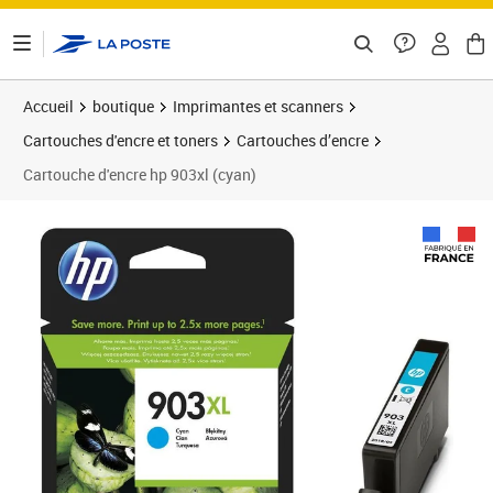
ontenu de la page
Accueil
boutique
Imprimantes et scanners
Cartouches d'encre et toners
Cartouches d’encre
Cartouche d'encre hp 903xl (cyan)
Prix 37,81€
Prix b
Prix 4