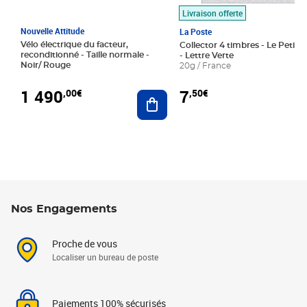
Livraison offerte
Nouvelle Attitude
La Poste
Vélo électrique du facteur,
Collector 4 timbres - Le Petit P
reconditionné - Taille normale -
- Lettre Verte
Noir/ Rouge
20g / France
1 490
7
,00€
,50€
Ajouter au panier
Nos Engagements
Proche de vous
Localiser un bureau de poste
Paiements 100% sécurisés