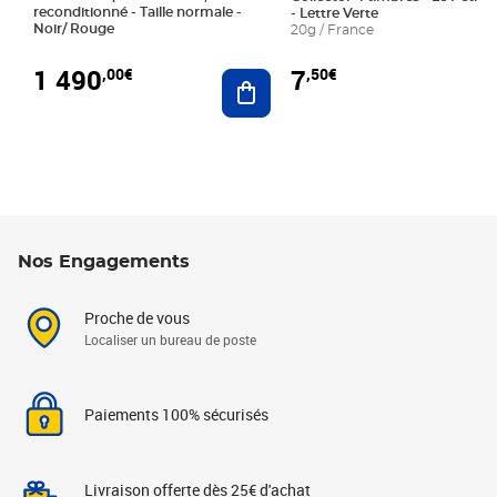
reconditionné - Taille normale -
- Lettre Verte
Noir/ Rouge
20g / France
1 490
7
,00€
,50€
Ajouter au panier
Nos Engagements
Proche de vous
Localiser un bureau de poste
Paiements 100% sécurisés
Livraison offerte dès 25€ d'achat