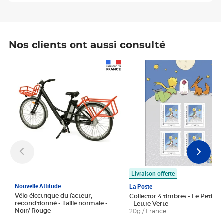
Nos clients ont aussi consulté
Prix 1 490,00€
Prix 7,50€
Livraison offerte
Nouvelle Attitude
La Poste
Vélo électrique du facteur,
Collector 4 timbres - Le Petit P
reconditionné - Taille normale -
- Lettre Verte
Noir/ Rouge
20g / France