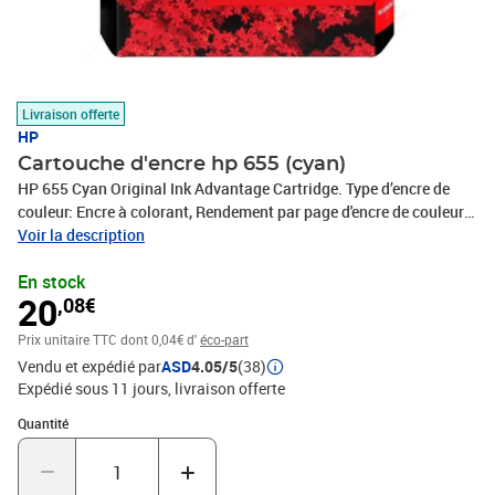
Livraison offerte
HP
Cartouche d'encre hp 655 (cyan)
HP 655 Cyan Original Ink Advantage Cartridge. Type d’encre de
couleur: Encre à colorant, Rendement par page d'encre de couleur:
600 pages, Quantité: 1 pièce(s)
Voir la description
En stock
20
,08€
Prix unitaire TTC
dont 0,04€ d'
éco-part
Vendu et expédié par
ASD
4.05/5
(38)
Expédié sous 11 jours
livraison offerte
Quantité : 1
Quantité