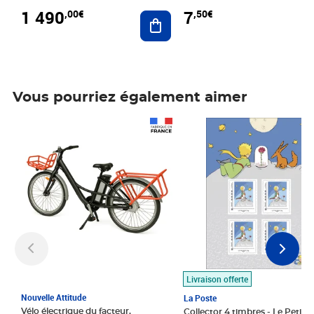
1 490
7
,00€
,50€
Ajouter au panier
Vous pourriez également aimer
Prix 1 490,00€
Prix 7,50€
Livraison offerte
Nouvelle Attitude
La Poste
Vélo électrique du facteur,
Collector 4 timbres - Le Petit P