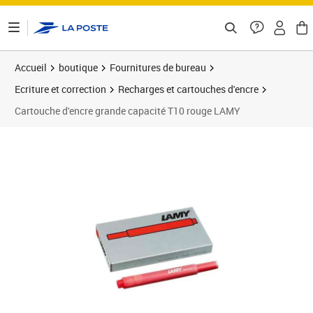
ontenu de la page
Accueil
boutique
Fournitures de bureau
Ecriture et correction
Recharges et cartouches d'encre
Cartouche d'encre grande capacité T10 rouge LAMY
Prix 3,78€
Prix 6
Prix 2
Prix 1