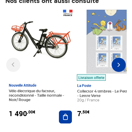
Nos clients ont aussi consulté
Prix 1 490,00€
Prix 7,50€
Livraison offerte
Nouvelle Attitude
La Poste
Vélo électrique du facteur,
Collector 4 timbres - Le Petit P
reconditionné - Taille normale -
- Lettre Verte
Noir/ Rouge
20g / France
1 490
7
,00€
,50€
Ajouter au panier