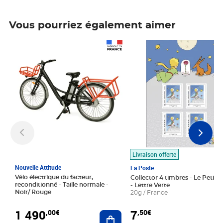
Vous pourriez également aimer
Prix 1 490,00€
Prix 7,50€
Livraison offerte
Nouvelle Attitude
La Poste
Vélo électrique du facteur,
Collector 4 timbres - Le Petit P
reconditionné - Taille normale -
- Lettre Verte
Noir/ Rouge
20g / France
1 490
7
,00€
,50€
Ajouter au panier