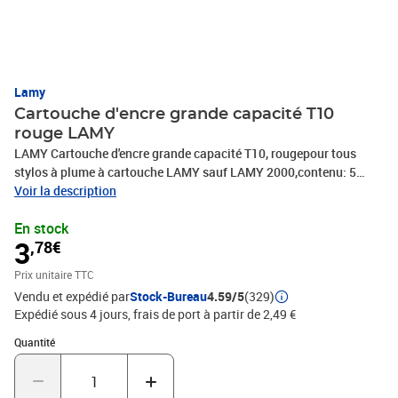
Lamy
Cartouche d'encre grande capacité T10
rouge LAMY
LAMY Cartouche d'encre grande capacité T10, rougepour tous
stylos à plume à cartouche LAMY sauf LAMY 2000,contenu: 5
cartouches(1229623 / 1202076)Cartouche d''encre grande
Voir la description
capacité T10 • cartouche d''encre pour tous les stylos plumes à
En stock
cartouche LAMY sauf LAMY 2000 • l''encre bleue est effaçable •
3
,78€
vendu uniquement au conditionnement
Prix unitaire TTC
Vendu et expédié par
Stock-Bureau
4.59/5
(329)
Expédié sous 4 jours, frais de port à partir de 2,49 €
Quantité : 1
Quantité