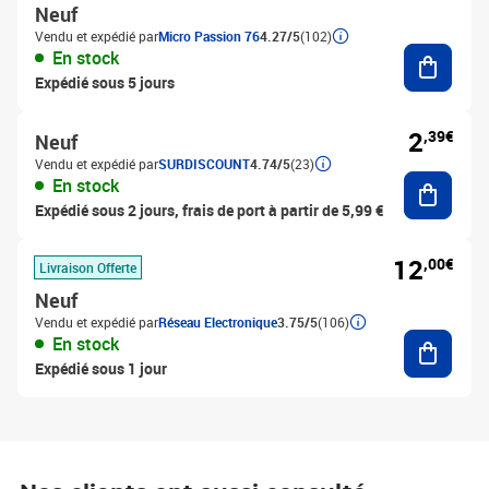
Neuf
Vendu et expédié par
Micro Passion 76
4.27/5
(102)
Ajouter
En stock
Expédié sous 5 jours
2
,39€
Neuf
Vendu et expédié par
SURDISCOUNT
4.74/5
(23)
Ajouter
En stock
Expédié sous 2 jours, frais de port à partir de 5,99 €
12
,00€
Livraison Offerte
Neuf
Vendu et expédié par
Réseau Electronique
3.75/5
(106)
Ajouter
En stock
Expédié sous 1 jour