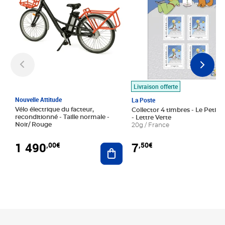
Livraison offerte
Nouvelle Attitude
La Poste
Vélo électrique du facteur,
Collector 4 timbres - Le Petit P
reconditionné - Taille normale -
- Lettre Verte
Noir/ Rouge
20g / France
1 490
7
,00€
,50€
Ajouter au panier