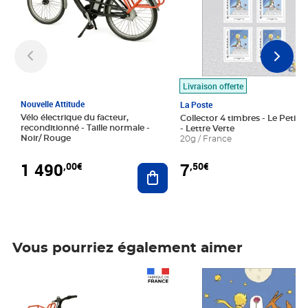
Livraison offerte
Nouvelle Attitude
La Poste
Vélo électrique du facteur,
Collector 4 timbres - Le Petit P
reconditionné - Taille normale -
- Lettre Verte
Noir/ Rouge
20g / France
1 490
7
,00€
,50€
Ajouter au panier
Vous pourriez également aimer
Prix 1 490,00€
Prix 7,50€