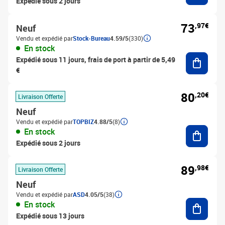
Expédié sous 2 jours
73
,97€
Neuf
Vendu et expédié par
Stock-Bureau
4.59/5
(330)
En stock
Ajouter
Expédié sous 11 jours, frais de port à partir de 5,49
€
80
,20€
Livraison Offerte
Neuf
Vendu et expédié par
TOPBIZ
4.88/5
(8)
Ajouter
En stock
Expédié sous 2 jours
89
,98€
Livraison Offerte
Neuf
Vendu et expédié par
ASD
4.05/5
(38)
Ajouter
En stock
Expédié sous 13 jours