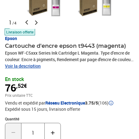
1
/4
Livraison offerte
Epson
Cartouche d'encre epson t9443 (magenta)
Epson WF-C5xxx Series Ink Cartridge L Magenta. Type d’encre de
couleur: Encre à pigments, Rendement par page d'encre de couleur:
3000 pages, Volume d'encre de couleur: 19,9 ml, Quantité: 1
Voir la description
pièce(s)
En stock
76
,52€
Prix unitaire TTC
Vendu et expédié par
Réseau Electronique
3.75/5
(106)
Expédié sous 15 jours
livraison offerte
Quantité : 1
Quantité