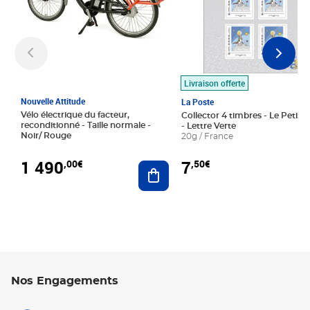
Livraison offerte
Nouvelle Attitude
La Poste
Vélo électrique du facteur,
Collector 4 timbres - Le Petit P
reconditionné - Taille normale -
- Lettre Verte
Noir/ Rouge
20g / France
1 490
7
,00€
,50€
Ajouter au panier
Nos Engagements