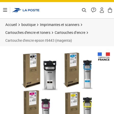
ontenu de la page
Accueil
boutique
Imprimantes et scanners
Cartouches d'encre et toners
Cartouches d’encre
Cartouche d'encre epson t9443 (magenta)
Prix 76,52€
Prix 7
Prix 7
Prix 8
Prix 8
Prix b
Prix 8