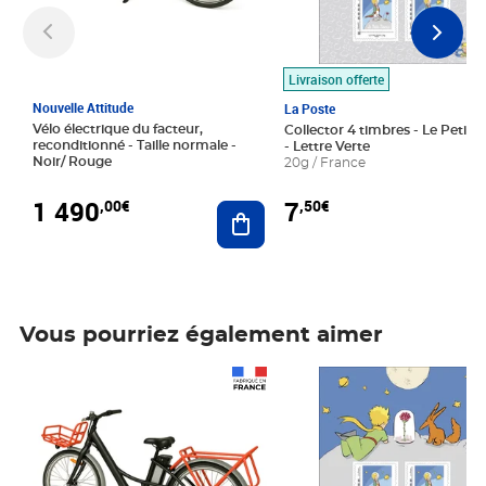
Livraison offerte
Nouvelle Attitude
La Poste
Vélo électrique du facteur,
Collector 4 timbres - Le Petit P
reconditionné - Taille normale -
- Lettre Verte
Noir/ Rouge
20g / France
1 490
7
,00€
,50€
Ajouter au panier
Vous pourriez également aimer
Prix 1 490,00€
Prix 7,50€