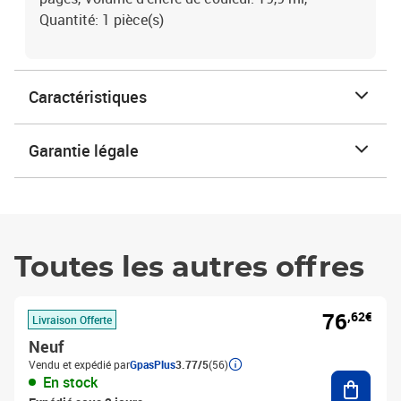
Quantité: 1 pièce(s)
Caractéristiques
Garantie légale
Toutes les autres offres
76
,62€
Livraison Offerte
Neuf
Vendu et expédié par
GpasPlus
3.77/5
(56)
Ajouter
En stock