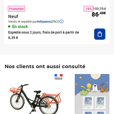
103,78 €
Promotion
-16%
86
,48€
Neuf
Vendu et expédié par
Infopavon
2/5
(3)
En stock
Ajouter
Expédié sous 2 jours, frais de port à partir de
6,35 €
Nos clients ont aussi consulté
Prix 1 490,00€
Prix 7,50€