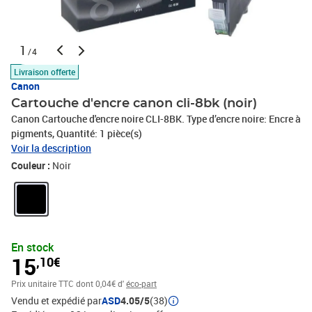
1
/4
Livraison offerte
Canon
Cartouche d'encre canon cli-8bk (noir)
Canon Cartouche d'encre noire CLI-8BK. Type d’encre noire: Encre à
pigments, Quantité: 1 pièce(s)
Voir la description
Couleur :
Noir
En stock
15
,10€
Prix unitaire TTC
dont 0,04€ d'
éco-part
Vendu et expédié par
ASD
4.05/5
(38)