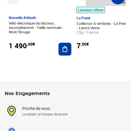
Livraison offerte
Nouvelle Attitude
La Poste
Vélo électrique du facteur,
Collector 4 timbres - Le Petit P
reconditionné - Taille normale -
- Lettre Verte
Noir/ Rouge
20g / France
1 490
7
,00€
,50€
Ajouter au panier
Nos Engagements
Proche de vous
Localiser un bureau de poste