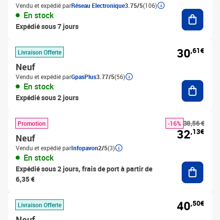
Vendu et expédié par
Réseau Electronique
3.75/5
(106)
Ajouter
En stock
Expédié sous 7 jours
30
,61€
Livraison Offerte
Neuf
Vendu et expédié par
GpasPlus
3.77/5
(56)
Ajouter
En stock
Expédié sous 2 jours
38,56 €
Promotion
-16%
32
,13€
Neuf
Vendu et expédié par
Infopavon
2/5
(3)
En stock
Ajouter
Expédié sous 2 jours, frais de port à partir de
6,35 €
40
,50€
Livraison Offerte
Neuf