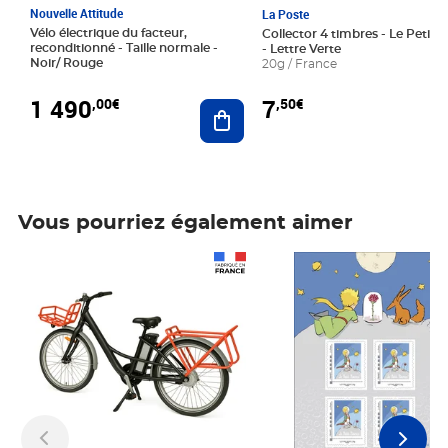
Nouvelle Attitude
La Poste
Vélo électrique du facteur,
Collector 4 timbres - Le Petit P
reconditionné - Taille normale -
- Lettre Verte
Noir/ Rouge
20g / France
1 490
7
,00€
,50€
Ajouter au panier
Vous pourriez également aimer
Prix 1 490,00€
Prix 7,50€