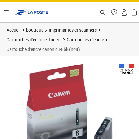
ontenu de la page
Accueil
boutique
Imprimantes et scanners
Cartouches d'encre et toners
Cartouches d’encre
Cartouche d'encre canon cli-8bk (noir)
Prix 15,10€
Prix 1
Prix 3
Prix b
Prix 3
Prix 4