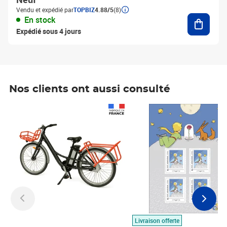
Vendu et expédié par
TOPBIZ
4.88/5
(8)
Ajouter
En stock
Expédié sous 4 jours
Nos clients ont aussi consulté
Prix 1 490,00€
Prix 7,50€
Livraison offerte