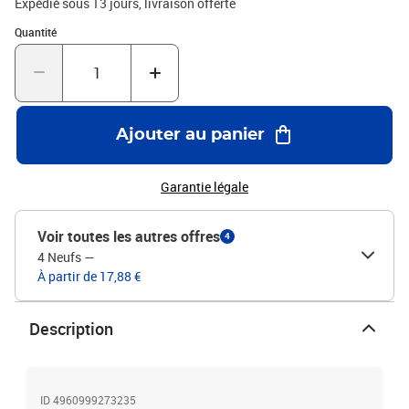
Expédié sous 13 jours
livraison offerte
Quantité : 1
Quantité
Ajouter au panier
Garantie légale
Voir toutes les autres offres
4
4 Neufs
—
À partir de 17,88 €
Description
ID 4960999273235