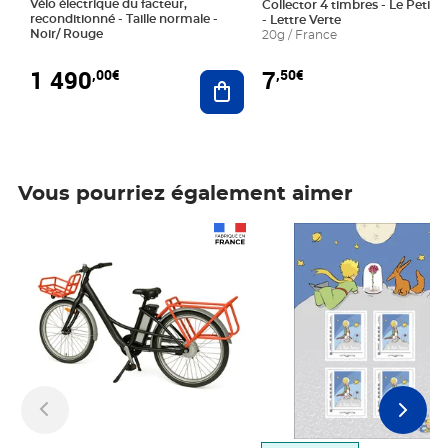
Vélo électrique du facteur,
Collector 4 timbres - Le Petit P
reconditionné - Taille normale -
- Lettre Verte
Noir/ Rouge
20g / France
1 490
7
,00€
,50€
Ajouter au panier
Vous pourriez également aimer
Prix 1 490,00€
Prix 7,50€