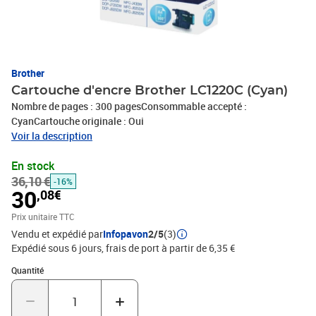
Brother
Cartouche d'encre Brother LC1220C (Cyan)
Nombre de pages : 300 pagesConsommable accepté :
CyanCartouche originale : Oui
Voir la description
En stock
36,10 €
-16%
30
,08€
Prix unitaire TTC
Vendu et expédié par
Infopavon
2/5
(3)
Expédié sous 6 jours, frais de port à partir de 6,35 €
Quantité : 1
Quantité