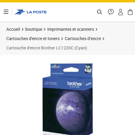
ontenu de la page
Accueil
boutique
Imprimantes et scanners
Cartouches d'encre et toners
Cartouches d’encre
Cartouche d'encre Brother LC1220C (Cyan)
Prix barré 36,10 €
Prix 30,08€