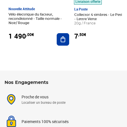
Livraison offerte
Nouvelle Attitude
La Poste
Vélo électrique du facteur,
Collector 4 timbres - Le Petit P
reconditionné - Taille normale -
- Lettre Verte
Noir/ Rouge
20g / France
1 490
7
,00€
,50€
Ajouter au panier
Nos Engagements
Proche de vous
Localiser un bureau de poste
Paiements 100% sécurisés