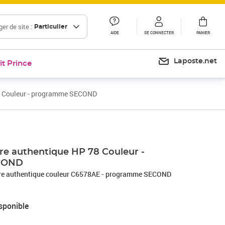
er de site :
Particulier
AIDE
SE CONNECTER
PANIER
Laposte.net
it Prince
78 Couleur - programme SECOND
re authentique HP 78 Couleur -
COND
cre authentique couleur C6578AE - programme SECOND
sponible