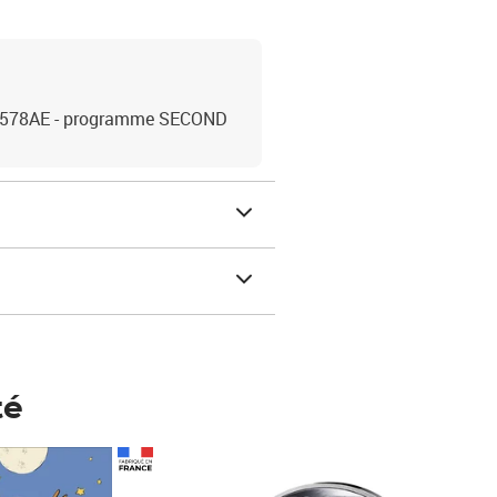
C6578AE - programme SECOND
té
Prix 148,00€