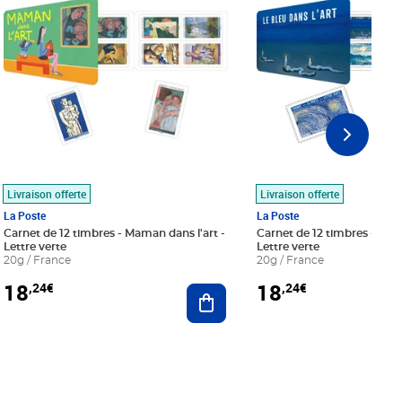
Livraison offerte
Livraison offerte
La Poste
La Poste
Carnet de 12 timbres - Maman dans l'art -
Carnet de 12 timbres - Le bl
Lettre verte
Lettre verte
20g / France
20g / France
18
18
,24€
,24€
r au panier
Ajouter au panier