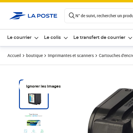
ontenu de la page
N° de suivi, rechercher un produi
Le courrier
Le colis
Le transfert de courrier
Accueil
boutique
Imprimantes et scanners
Cartouches d'encre
Ignorer les images