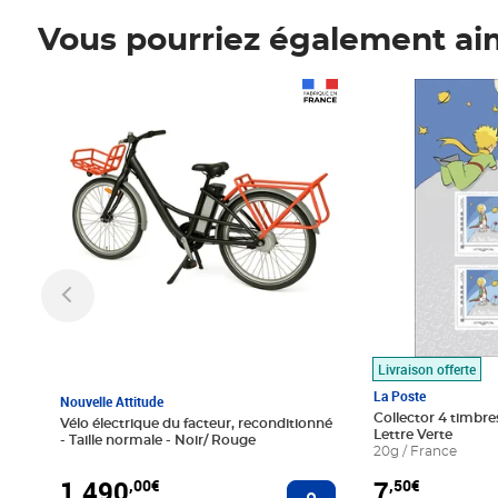
Vous pourriez également ai
Prix 1 490,00€
Prix 7,50€
Livraison offerte
La Poste
Nouvelle Attitude
Collector 4 timbres
Vélo électrique du facteur, reconditionné
Lettre Verte
- Taille normale - Noir/ Rouge
20g / France
1 490
7
,00€
,50€
Ajouter au panier