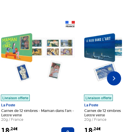
Prix 18,24€
Prix 18,24€
Livraison offerte
Livraison offerte
La Poste
La Poste
Carnet de 12 timbres - Maman dans l'art -
Carnet de 12 timbres - Le bl
Lettre verte
Lettre verte
20g / France
20g / France
18
18
,24€
,24€
r au panier
Ajouter au panier