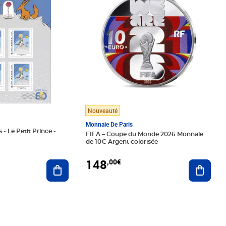
Nouveauté
Monnaie De Paris
 - Le Petit Prince -
FIFA – Coupe du Monde 2026 Monnaie
de 10€ Argent colorisée
148
,00€
Ajouter au panier
Ajoute