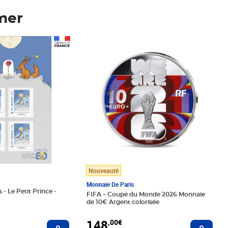
mer
Prix 148,00€
Nouveauté
Monnaie De Paris
 - Le Petit Prince -
FIFA – Coupe du Monde 2026 Monnaie
de 10€ Argent colorisée
148
,00€
Ajouter au panier
Ajoute