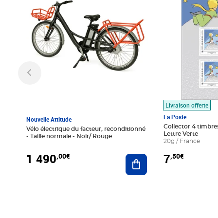
Livraison offerte
La Poste
Nouvelle Attitude
Collector 4 timbres
Vélo électrique du facteur, reconditionné
Lettre Verte
- Taille normale - Noir/ Rouge
20g / France
1 490
7
,00€
,50€
Ajouter au panier