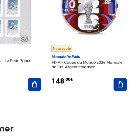
Nouveauté
Monnaie De Paris
 - Le Petit Prince -
FIFA – Coupe du Monde 2026 Monnaie
de 10€ Argent colorisée
148
,00€
Ajouter au panier
Ajoute
mer