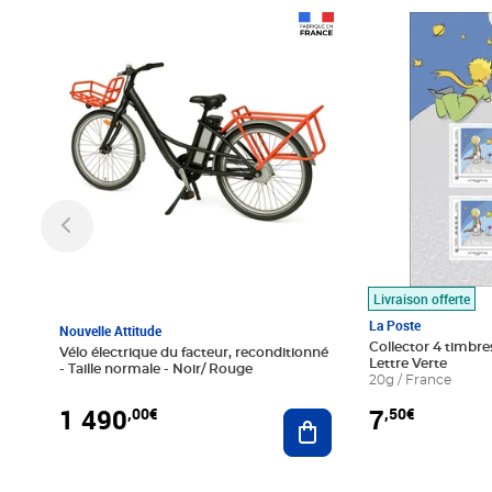
Prix 1 490,00€
Prix 7,50€
Livraison offerte
La Poste
Nouvelle Attitude
Collector 4 timbres
Vélo électrique du facteur, reconditionné
Lettre Verte
- Taille normale - Noir/ Rouge
20g / France
1 490
7
,00€
,50€
Ajouter au panier