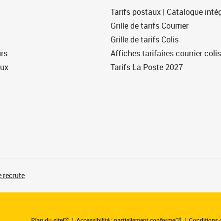
Tarifs postaux | Catalogue intég
Grille de tarifs Courrier
Grille de tarifs Colis
urs
Affiches tarifaires courrier colis
eux
Tarifs La Poste 2027
 recrute
Plan du site
Accessibilité : partiellement conforme
Conditions 