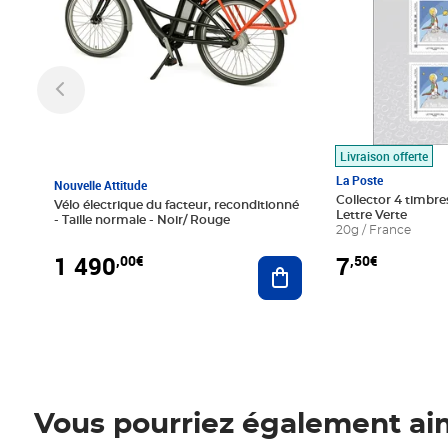
Livraison offerte
La Poste
Nouvelle Attitude
Collector 4 timbres
Vélo électrique du facteur, reconditionné
Lettre Verte
- Taille normale - Noir/ Rouge
20g / France
1 490
7
,00€
,50€
Ajouter au panier
Vous pourriez également ai