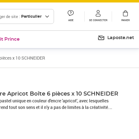
er de site :
Particulier
AIDE
SE CONNECTER
PANIER
Laposte.net
it Prince
6 pièces x 10 SCHNEIDER
Prix 14,29€
re Apricot Boîte 6 pièces x 10 SCHNEIDER
astel unique en couleur d'encre 'apricot', avec lesquelles
end tout son sens et il n'y a pas de limites à la créativité.
hneider et à la plupart des stylos à plume et rollers à
ec 6 cartouches d'encre. Qualité made in Germany., PHOTOS
S