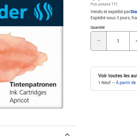
Prix unitaire TTC
Vendu et expédié par
St
Expédié sous 3 jours, fra
Quantité : 1
Quantité
Voir toutes les au
1 Neuf
—
À partir de