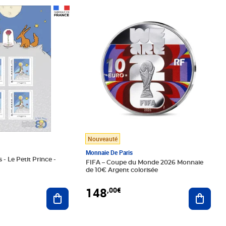
Prix 148,00€
Nouveauté
Monnaie De Paris
 - Le Petit Prince -
FIFA – Coupe du Monde 2026 Monnaie
de 10€ Argent colorisée
148
,00€
Ajouter au panier
Ajoute