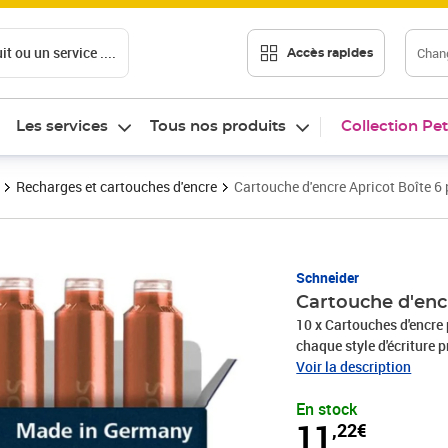
t ou un service ....
Chang
Accès rapides
Les services
Tous nos produits
Collection Pet
Recharges et cartouches d'encre
Cartouche d'encre Apricot Boîte 
Prix 11,22€
Schneider
Cartouche d'enc
10 x Cartouches d'encre p
chaque style d'écriture pr
Convient aux produits Sc
Voir la description
cartouche. Une boîte av
En stock
NON CONTRACTUELLE
11
,22€