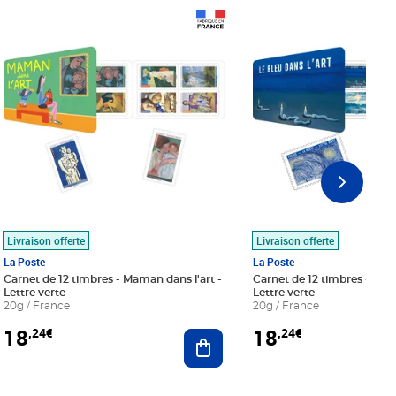
Prix 18,24€
Prix 18,24€
Livraison offerte
Livraison offerte
La Poste
La Poste
Carnet de 12 timbres - Maman dans l'art -
Carnet de 12 timbres - Le bl
Lettre verte
Lettre verte
20g / France
20g / France
18
18
,24€
,24€
r au panier
Ajouter au panier