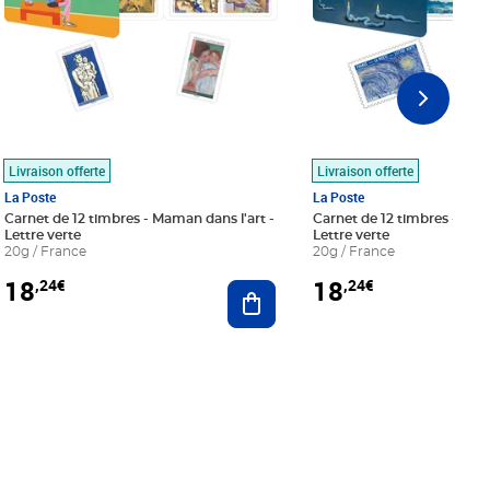
Livraison offerte
Livraison offerte
La Poste
La Poste
Carnet de 12 timbres - Maman dans l'art -
Carnet de 12 timbres - Le bl
Lettre verte
Lettre verte
20g / France
20g / France
18
18
,24€
,24€
r au panier
Ajouter au panier