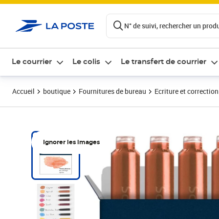
ontenu de la page
N° de suivi, rechercher un produi
Le courrier
Le colis
Le transfert de courrier
Accueil
boutique
Fournitures de bureau
Ecriture et correction
Ignorer les images