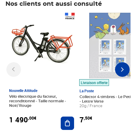
Nos clients ont aussi consulté
Prix 1 490,00€
Prix 7,50€
Livraison offerte
Nouvelle Attitude
La Poste
Vélo électrique du facteur,
Collector 4 timbres - Le Petit P
reconditionné - Taille normale -
- Lettre Verte
Noir/ Rouge
20g / France
1 490
7
,00€
,50€
Ajouter au panier