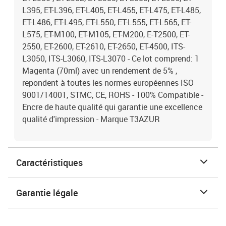
L395, ET-L396, ET-L405, ET-L455, ET-L475, ET-L485,
ET-L486, ET-L495, ET-L550, ET-L555, ET-L565, ET-
L575, ET-M100, ET-M105, ET-M200, E-T2500, ET-
2550, ET-2600, ET-2610, ET-2650, ET-4500, ITS-
L3050, ITS-L3060, ITS-L3070 - Ce lot comprend: 1
Magenta (70ml) avec un rendement de 5% ,
repondent à toutes les normes européennes ISO
9001/14001, STMC, CE, ROHS - 100% Compatible -
Encre de haute qualité qui garantie une excellence
qualité d'impression - Marque T3AZUR
Caractéristiques
Garantie légale