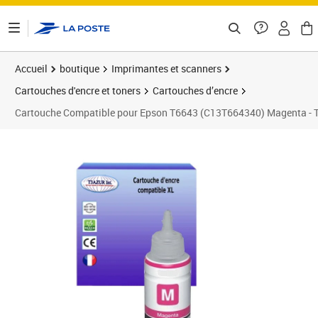
ontenu de la page
Accueil
boutique
Imprimantes et scanners
Cartouches d'encre et toners
Cartouches d’encre
Cartouche Compatible pour Epson T6643 (C13T664340) Magenta -
Prix 5,90€