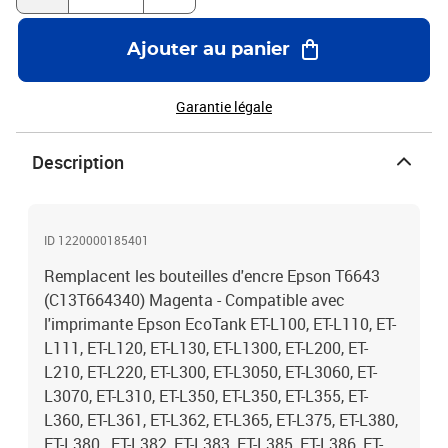
Ajouter au panier
Garantie légale
Description
ID 1220000185401
Remplacent les bouteilles d'encre Epson T6643
(C13T664340) Magenta - Compatible avec
l'imprimante Epson EcoTank ET-L100, ET-L110, ET-
L111, ET-L120, ET-L130, ET-L1300, ET-L200, ET-
L210, ET-L220, ET-L300, ET-L3050, ET-L3060, ET-
L3070, ET-L310, ET-L350, ET-L350, ET-L355, ET-
L360, ET-L361, ET-L362, ET-L365, ET-L375, ET-L380,
ET-L380 , ET-L382, ET-L383, ET-L385, ET-L386, ET-