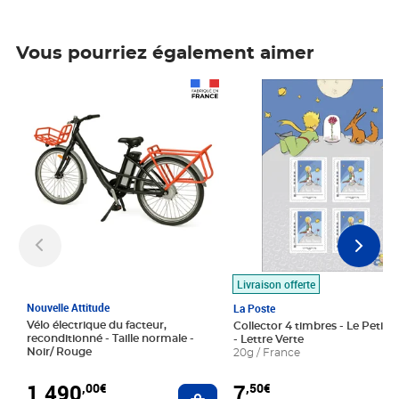
Vous pourriez également aimer
Prix 1 490,00€
Prix 7,50€
Livraison offerte
Nouvelle Attitude
La Poste
Vélo électrique du facteur,
Collector 4 timbres - Le Petit P
reconditionné - Taille normale -
- Lettre Verte
Noir/ Rouge
20g / France
1 490
7
,00€
,50€
Ajouter au panier