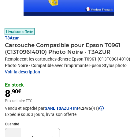
Livraison offerte
T3Azur
Cartouche Compatible pour Epson T0961
(C13T09614010) Photo Noire - T3AZUR
Remplacent les cartouches d'encre Epson T0961 (C13T09614010)
Photo Noire - Compatible avec l'imprimante Epson Stylus photo
R2880 - Ce lot comprend: 1 Photo Noire (13ml) avec un rendement
Voir la description
de 5% , repondent à toutes les normes européennes ISO
En stock
9001/14001, STMC, CE, ROHS - 100% Compatible - Encre de haute
8
,90€
qualité qui garantie une excellence qualité d'impression - Marque
T3AZUR
Prix unitaire TTC
Vendu et expédié par
SARL T3AZUR Int
4.24/5
(41)
Expédié sous 3 jours
livraison offerte
Quantité : 1
Quantité