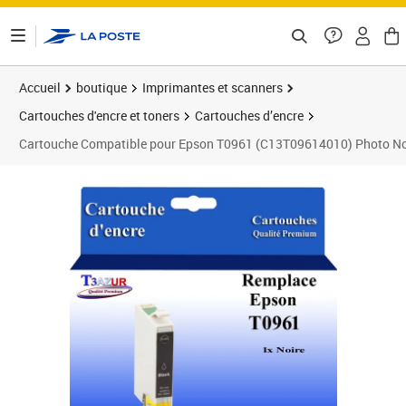
ontenu de la page
Accueil
boutique
Imprimantes et scanners
Cartouches d'encre et toners
Cartouches d’encre
Cartouche Compatible pour Epson T0961 (C13T09614010) Photo No
Prix 8,90€