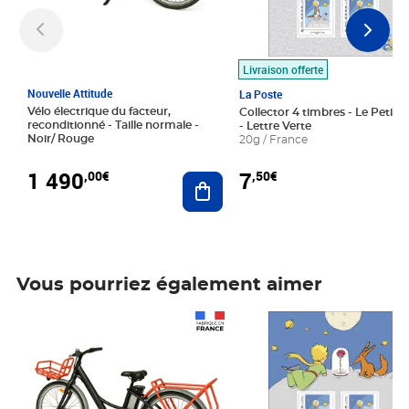
Livraison offerte
Nouvelle Attitude
La Poste
Vélo électrique du facteur,
Collector 4 timbres - Le Petit P
reconditionné - Taille normale -
- Lettre Verte
Noir/ Rouge
20g / France
1 490
7
,00€
,50€
Ajouter au panier
Vous pourriez également aimer
Prix 1 490,00€
Prix 7,50€