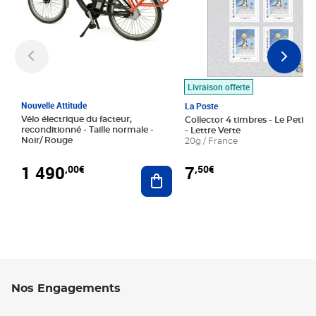
Livraison offerte
Nouvelle Attitude
La Poste
Vélo électrique du facteur,
Collector 4 timbres - Le Petit P
reconditionné - Taille normale -
- Lettre Verte
Noir/ Rouge
20g / France
1 490
7
,00€
,50€
Ajouter au panier
Nos Engagements