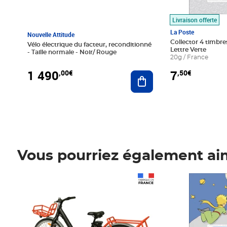
Livraison offerte
La Poste
Nouvelle Attitude
Collector 4 timbres
Vélo électrique du facteur, reconditionné
Lettre Verte
- Taille normale - Noir/ Rouge
20g / France
1 490
7
,00€
,50€
Ajouter au panier
Vous pourriez également ai
Prix 1 490,00€
Prix 7,50€