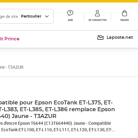
er de site :
Particulier
AIDE
SE CONNECTER
PANIER
Laposte.net
it Prince
une - T3AZUR
tible pour Epson EcoTank ET-L375, ET-
ET-L383, ET-L385, ET-L386 remplace Epson
440) Jaune - T3AZUR
'encre Epson T6644 (C13T664440) Jaune - Compatible
 EcoTank ET-L100, ET-L110, ET-L111, ET-L120, ET-L130, ET-
, ET-L220, ET-L300, ET-L3050, ET-L3060, ET-L3070, ET-L310,