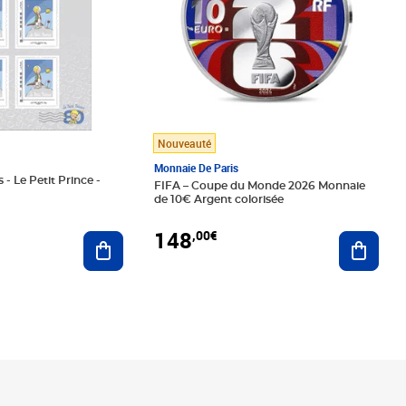
Nouveauté
Monnaie De Paris
 - Le Petit Prince -
FIFA – Coupe du Monde 2026 Monnaie
de 10€ Argent colorisée
148
,00€
Ajouter au panier
Ajoute