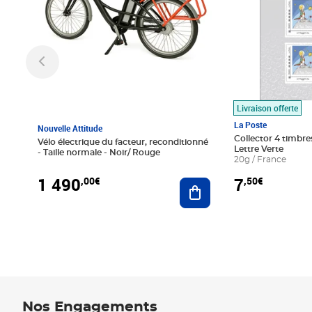
Livraison offerte
La Poste
Nouvelle Attitude
Collector 4 timbres
Vélo électrique du facteur, reconditionné
Lettre Verte
- Taille normale - Noir/ Rouge
20g / France
1 490
7
,00€
,50€
Ajouter au panier
Nos Engagements