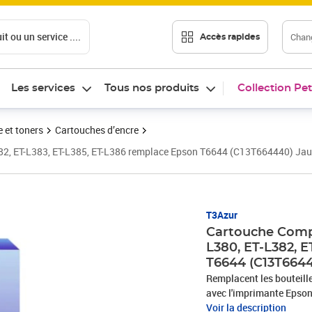
t ou un service ....
Chang
Accès rapides
Les services
Tous nos produits
Collection Pet
 et toners
Cartouches d’encre
382, ET-L383, ET-L385, ET-L386 remplace Epson T6644 (C13T664440) Ja
Prix 5,90€
T3Azur
Cartouche Compa
L380, ET-L382, 
T6644 (C13T664
Remplacent les bouteilles d
avec l'imprimante Epson
L1300, ET-L200, ET-L210
Voir la description