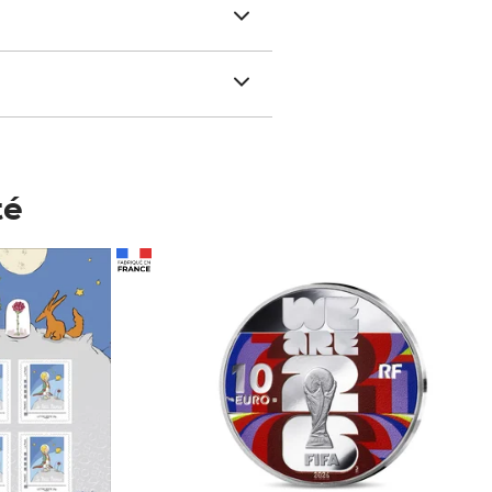
té
Prix 148,00€