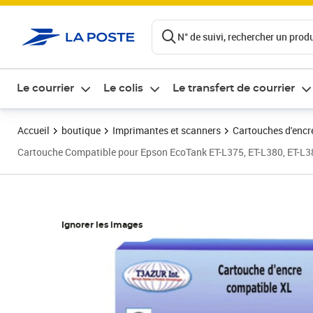
ontenu de la page
N° de suivi, rechercher un produi
Le courrier
Le colis
Le transfert de courrier
Accueil
boutique
Imprimantes et scanners
Cartouches d'encre
Cartouche Compatible pour Epson EcoTank ET-L375, ET-L380, ET-L
Ignorer les images