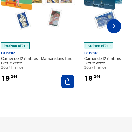
Livraison offerte
Livraison offerte
La Poste
La Poste
Carnet de 12 timbres - Maman dans l'art -
Carnet de 12 timbres - Le bl
Lettre verte
Lettre verte
20g / France
20g / France
18
18
,24€
,24€
r au panier
Ajouter au panier