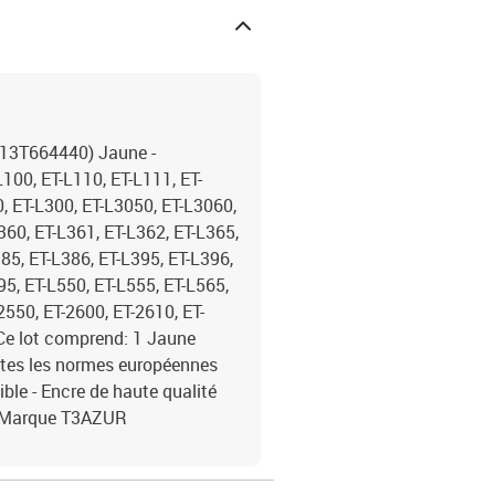
C13T664440) Jaune -
00, ET-L110, ET-L111, ET-
0, ET-L300, ET-L3050, ET-L3060,
360, ET-L361, ET-L362, ET-L365,
385, ET-L386, ET-L395, ET-L396,
95, ET-L550, ET-L555, ET-L565,
550, ET-2600, ET-2610, ET-
 Ce lot comprend: 1 Jaune
utes les normes européennes
e - Encre de haute qualité
 - Marque T3AZUR