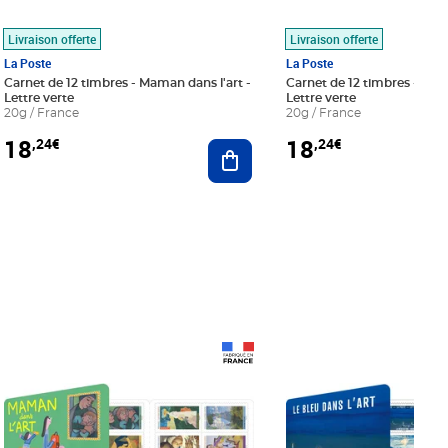
Livraison offerte
Livraison offerte
La Poste
La Poste
Carnet de 12 timbres - Maman dans l'art -
Carnet de 12 timbres - Le bl
Lettre verte
Lettre verte
20g / France
20g / France
18
18
,24€
,24€
r au panier
Ajouter au panier
Prix 18,24€
Prix 18,24€