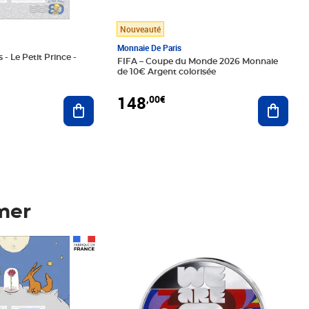
Nouveauté
Monnaie De Paris
 - Le Petit Prince -
FIFA – Coupe du Monde 2026 Monnaie
de 10€ Argent colorisée
148
,00€
Ajouter au panier
Ajoute
mer
Prix 148,00€