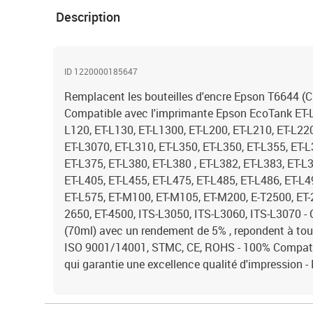
Description
ID 1220000185647
Remplacent les bouteilles d'encre Epson T6644 (
Compatible avec l'imprimante Epson EcoTank ET-L1
L120, ET-L130, ET-L1300, ET-L200, ET-L210, ET-L22
ET-L3070, ET-L310, ET-L350, ET-L350, ET-L355, ET-L
ET-L375, ET-L380, ET-L380 , ET-L382, ET-L383, ET-L
ET-L405, ET-L455, ET-L475, ET-L485, ET-L486, ET-L4
ET-L575, ET-M100, ET-M105, ET-M200, E-T2500, ET-2
2650, ET-4500, ITS-L3050, ITS-L3060, ITS-L3070 -
(70ml) avec un rendement de 5% , repondent à to
ISO 9001/14001, STMC, CE, ROHS - 100% Compatibl
qui garantie une excellence qualité d'impression