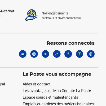
5€ d'achat
Nos engagements
s
sociétaux et environnementaux
Linkedin
Instagram
X
Tiktok
Facebook
Youtube
Threads
Restons connectés
La Poste vous accompagne
ral
Aides et contact
Les avantages de Mon Compte La Poste
Espace sourds et malentendants
Emplois et carrières des métiers bancaires