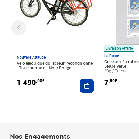
Livraison offerte
La Poste
Nouvelle Attitude
Collector 4 timbres
Vélo électrique du facteur, reconditionné
Lettre Verte
- Taille normale - Noir/ Rouge
20g / France
1 490
7
,00€
,50€
Ajouter au panier
Nos Engagements