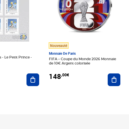
Nouveauté
Monnaie De Paris
 - Le Petit Prince -
FIFA – Coupe du Monde 2026 Monnaie
de 10€ Argent colorisée
148
,00€
Ajouter au panier
Ajoute