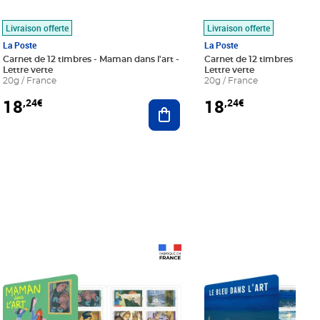
Livraison offerte
Livraison offerte
La Poste
La Poste
Carnet de 12 timbres - Maman dans l'art -
Carnet de 12 timbres - Le bl
Lettre verte
Lettre verte
20g / France
20g / France
18
18
,24€
,24€
r au panier
Ajouter au panier
Prix 18,24€
Prix 18,24€