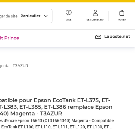
er de site :
Particulier
AIDE
SE CONNECTER
PANIER
Laposte.net
it Prince
genta - T3AZUR
tible pour Epson EcoTank ET-L375, ET-
ET-L383, ET-L385, ET-L386 remplace Epson
340) Magenta - T3AZUR
d'encre Epson T6643 (C13T664340) Magenta - Compatible
 EcoTank ET-L100, ET-L110, ET-L111, ET-L120, ET-L130, ET-
, ET-L220, ET-L300, ET-L3050, ET-L3060, ET-L3070, ET-L310,