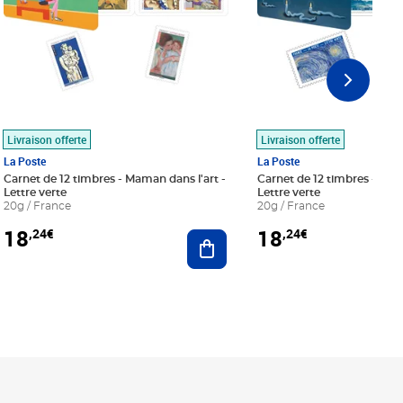
Livraison offerte
Livraison offerte
La Poste
La Poste
Carnet de 12 timbres - Maman dans l'art -
Carnet de 12 timbres - Le bl
Lettre verte
Lettre verte
20g / France
20g / France
18
18
,24€
,24€
r au panier
Ajouter au panier