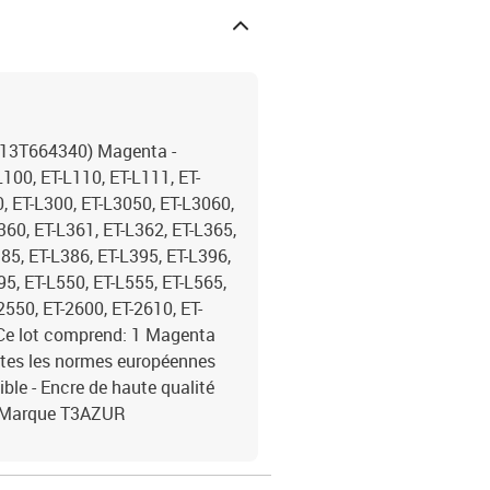
(C13T664340) Magenta -
00, ET-L110, ET-L111, ET-
0, ET-L300, ET-L3050, ET-L3060,
360, ET-L361, ET-L362, ET-L365,
385, ET-L386, ET-L395, ET-L396,
95, ET-L550, ET-L555, ET-L565,
550, ET-2600, ET-2610, ET-
 Ce lot comprend: 1 Magenta
utes les normes européennes
e - Encre de haute qualité
 - Marque T3AZUR