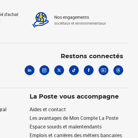
5€ d'achat
Nos engagements
s
sociétaux et environnementaux
Linkedin
Instagram
X
Tiktok
Facebook
Youtube
Threads
Restons connectés
La Poste vous accompagne
ral
Aides et contact
Les avantages de Mon Compte La Poste
Espace sourds et malentendants
Emplois et carrières des métiers bancaires