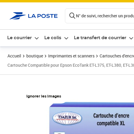
ontenu de la page
N° de suivi, rechercher un produi
Le courrier
Le colis
Le transfert de courrier
Accueil
boutique
Imprimantes et scanners
Cartouches d'encre
Cartouche Compatible pour Epson EcoTank ET-L375, ET-L380, ET-L
Ignorer les images