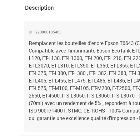
Description
ID 1220000185463
Remplacent les bouteilles d'encre Epson T6643 
Compatible avec l'imprimante Epson EcoTank ET-L1
L120, ET-L130, ET-L1300, ET-L200, ET-L210, ET-L22
ET-L3070, ET-L310, ET-L350, ET-L350, ET-L355, ET-L
ET-L375, ET-L380, ET-L380 , ET-L382, ET-L383, ET-L
ET-L405, ET-L455, ET-L475, ET-L485, ET-L486, ET-L4
ET-L575, ET-M100, ET-M105, ET-M200, E-T2500, ET-2
2650, ET-4500, ITS-L3050, ITS-L3060, ITS-L3070 -
(70ml) avec un rendement de 5% , repondent à to
ISO 9001/14001, STMC, CE, ROHS - 100% Compatibl
qui garantie une excellence qualité d'impression