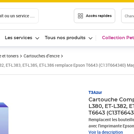
t ou un service ....
Chang
Accès rapides
Les services
Tous nos produits
Collection Pet
 et toners
Cartouches d’encre
382, ET-L383, ET-L385, ET-L386 remplace Epson T6643 (C13T664340) Ma
Prix 5,90€
T3Azur
Cartouche Compa
L380, ET-L382, 
T6643 (C13T664
Remplacent les bouteilles 
avec l'imprimante Epson
L1300, ET-L200, ET-L210
Voir la description