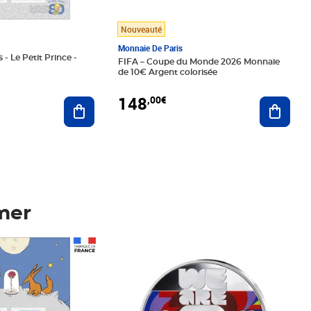
Nouveauté
Monnaie De Paris
 - Le Petit Prince -
FIFA – Coupe du Monde 2026 Monnaie
de 10€ Argent colorisée
148
,00€
Ajouter au panier
Ajoute
mer
Prix 148,00€