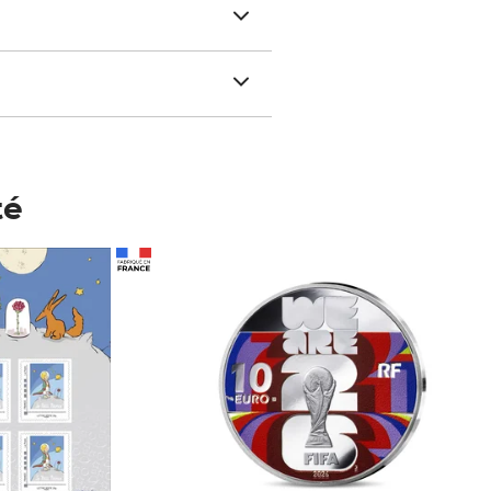
té
Prix 148,00€