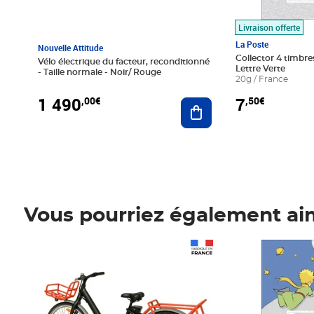
Livraison offerte
La Poste
Nouvelle Attitude
Collector 4 timbres
Vélo électrique du facteur, reconditionné
Lettre Verte
- Taille normale - Noir/ Rouge
20g / France
1 490
7
,00€
,50€
Ajouter au panier
Vous pourriez également ai
Prix 1 490,00€
Prix 7,50€