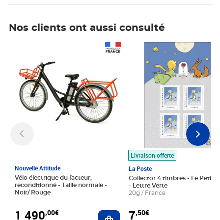
Nos clients ont aussi consulté
Prix 1 490,00€
Prix 7,50€
Livraison offerte
Nouvelle Attitude
La Poste
Vélo électrique du facteur,
Collector 4 timbres - Le Petit P
reconditionné - Taille normale -
- Lettre Verte
Noir/ Rouge
20g / France
1 490
7
,00€
,50€
Ajouter au panier