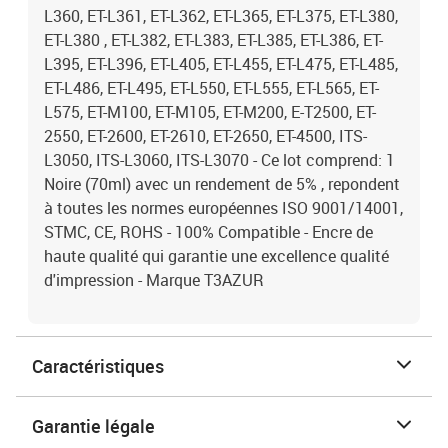
L360, ET-L361, ET-L362, ET-L365, ET-L375, ET-L380,
ET-L380 , ET-L382, ET-L383, ET-L385, ET-L386, ET-
L395, ET-L396, ET-L405, ET-L455, ET-L475, ET-L485,
ET-L486, ET-L495, ET-L550, ET-L555, ET-L565, ET-
L575, ET-M100, ET-M105, ET-M200, E-T2500, ET-
2550, ET-2600, ET-2610, ET-2650, ET-4500, ITS-
L3050, ITS-L3060, ITS-L3070 - Ce lot comprend: 1
Noire (70ml) avec un rendement de 5% , repondent
à toutes les normes européennes ISO 9001/14001,
STMC, CE, ROHS - 100% Compatible - Encre de
haute qualité qui garantie une excellence qualité
d'impression - Marque T3AZUR
Caractéristiques
Garantie légale