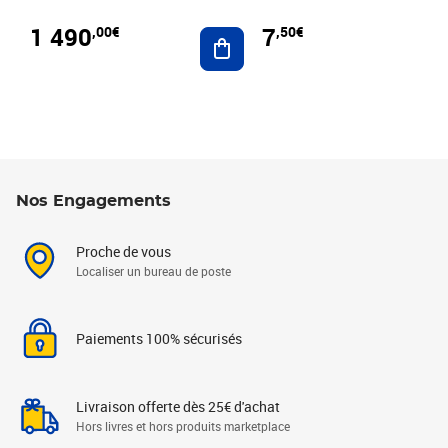
1 490
7
,00€
,50€
Ajouter au panier
Nos Engagements
Proche de vous
Localiser un bureau de poste
Paiements 100% sécurisés
Livraison offerte dès 25€ d'achat
Hors livres et hors produits marketplace