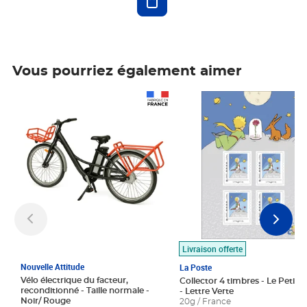
Vous pourriez également aimer
Prix 1 490,00€
Prix 7,50€
Livraison offerte
Nouvelle Attitude
La Poste
Vélo électrique du facteur,
Collector 4 timbres - Le Petit P
reconditionné - Taille normale -
- Lettre Verte
Noir/ Rouge
20g / France