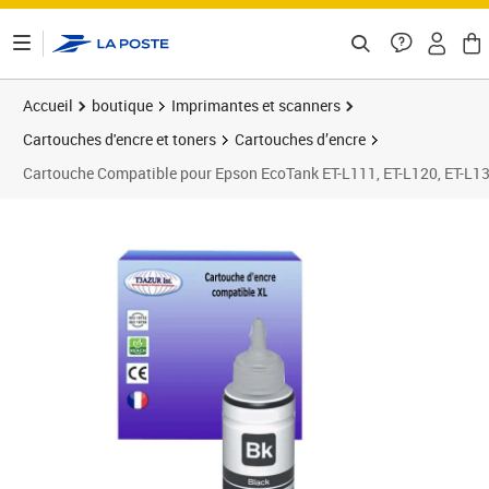
ontenu de la page
Accueil
boutique
Imprimantes et scanners
Cartouches d'encre et toners
Cartouches d’encre
Cartouche Compatible pour Epson EcoTank ET-L111, ET-L120, ET-L1
Prix 5,90€