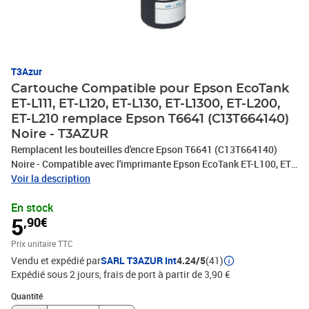
T3Azur
Cartouche Compatible pour Epson EcoTank
ET-L111, ET-L120, ET-L130, ET-L1300, ET-L200,
ET-L210 remplace Epson T6641 (C13T664140)
Noire - T3AZUR
Remplacent les bouteilles d'encre Epson T6641 (C13T664140)
Noire - Compatible avec l'imprimante Epson EcoTank ET-L100, ET-
L110, ET-L111, ET-L120, ET-L130, ET-L1300, ET-L200, ET-L210, ET-
Voir la description
L220, ET-L300, ET-L3050, ET-L3060, ET-L3070, ET-L310, ET-L350,
En stock
ET-L350, ET-L355, ET-L360, ET-L361, ET-L362, ET-L365, ET-L375,
5
,90€
ET-L380, ET-L380 , ET-L382, ET-L383, ET-L385, ET-L386, ET-L395,
ET-L396, ET-L405, ET-L455, ET-L475, ET-L485, ET-L486, ET-L495,
Prix unitaire TTC
ET-L550, ET-L555, ET-L565, ET-L575, ET-M100, ET-M105, ET-M200,
Vendu et expédié par
SARL T3AZUR Int
4.24/5
(41)
E-T2500, ET-2550, ET-2600, ET-2610, ET-2650, ET-4500, ITS-L3050,
Expédié sous 2 jours, frais de port à partir de 3,90 €
ITS-L3060, ITS-L3070 - Ce lot comprend: 1 Noire (70ml) avec un
rendement de 5% , repondent à toutes les normes européennes ISO
Quantité : 1
Quantité
9001/14001, STMC, CE, ROHS - 100% Compatible - Encre de haute