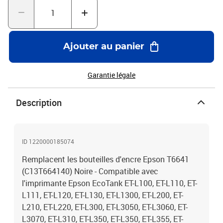
qualité qui garantie une excellence qualité d'impression - Marque
T3AZUR
Ajouter au panier
Garantie légale
Description
ID 1220000185074
Remplacent les bouteilles d'encre Epson T6641
(C13T664140) Noire - Compatible avec
l'imprimante Epson EcoTank ET-L100, ET-L110, ET-
L111, ET-L120, ET-L130, ET-L1300, ET-L200, ET-
L210, ET-L220, ET-L300, ET-L3050, ET-L3060, ET-
L3070, ET-L310, ET-L350, ET-L350, ET-L355, ET-