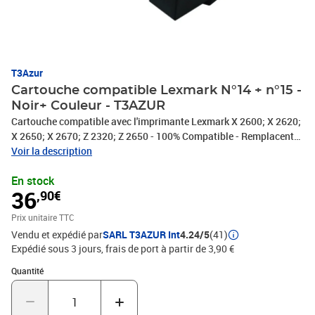
T3Azur
Cartouche compatible Lexmark N°14 + n°15 -
Noir+ Couleur - T3AZUR
Cartouche compatible avec l'imprimante Lexmark X 2600; X 2620;
X 2650; X 2670; Z 2320; Z 2650 - 100% Compatible - Remplacent
les cartouches Lexmark 14 (18C2090E) + 15XL (18C2110E) -
Voir la description
Volume: 21ml+15ml avec un rendement de 5% , repondent à toutes
En stock
les normes européennes ISO 9001/14001, STMC, CE, ROHS . Encre
36
,90€
de haute qualité qui garantie une excellence qualité d'impression -
Marque T3AZUR
Prix unitaire TTC
Vendu et expédié par
SARL T3AZUR Int
4.24/5
(41)
Expédié sous 3 jours, frais de port à partir de 3,90 €
Quantité : 1
Quantité