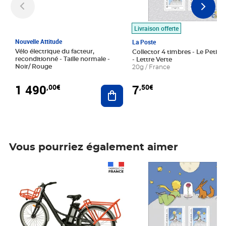
Livraison offerte
Nouvelle Attitude
La Poste
Vélo électrique du facteur,
Collector 4 timbres - Le Petit P
reconditionné - Taille normale -
- Lettre Verte
Noir/ Rouge
20g / France
1 490
7
,00€
,50€
Ajouter au panier
Vous pourriez également aimer
Prix 1 490,00€
Prix 7,50€