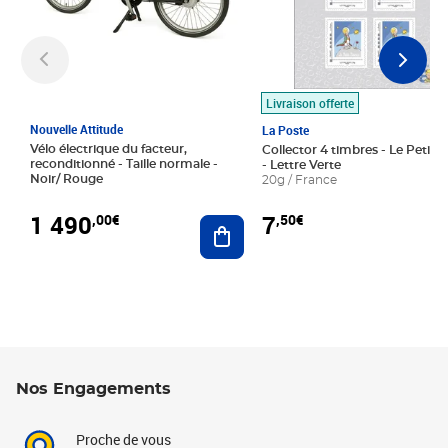
Livraison offerte
Nouvelle Attitude
La Poste
Vélo électrique du facteur,
Collector 4 timbres - Le Petit P
reconditionné - Taille normale -
- Lettre Verte
Noir/ Rouge
20g / France
1 490
7
,00€
,50€
Ajouter au panier
Nos Engagements
Proche de vous