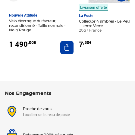
Livraison offerte
Nouvelle Attitude
La Poste
Vélo électrique du facteur,
Collector 4 timbres - Le Petit P
reconditionné - Taille normale -
- Lettre Verte
Noir/ Rouge
20g / France
1 490
7
,00€
,50€
Ajouter au panier
Nos Engagements
Proche de vous
Localiser un bureau de poste
Paiements 100% sécurisés