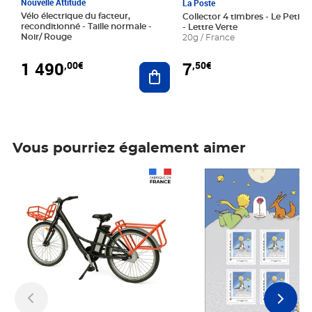
Nouvelle Attitude
La Poste
Vélo électrique du facteur,
Collector 4 timbres - Le Petit P
reconditionné - Taille normale -
- Lettre Verte
Noir/ Rouge
20g / France
1 490
7
,00€
,50€
Ajouter au panier
Vous pourriez également aimer
Prix 1 490,00€
Prix 7,50€