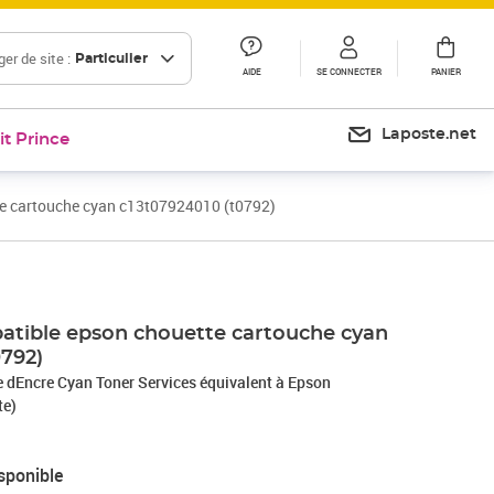
er de site :
Particulier
AIDE
SE CONNECTER
PANIER
Laposte.net
it Prince
e cartouche cyan c13t07924010 (t0792)
tible epson chouette cartouche cyan
0792)
 dEncre Cyan Toner Services équivalent à Epson
te)
sponible