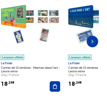
Livraison offerte
Livraison offerte
La Poste
La Poste
Carnet de 12 timbres - Maman dans l'art -
Carnet de 12 timbres - Le bl
Lettre verte
Lettre verte
20g / France
20g / France
18
18
,24€
,24€
r au panier
Ajouter au panier