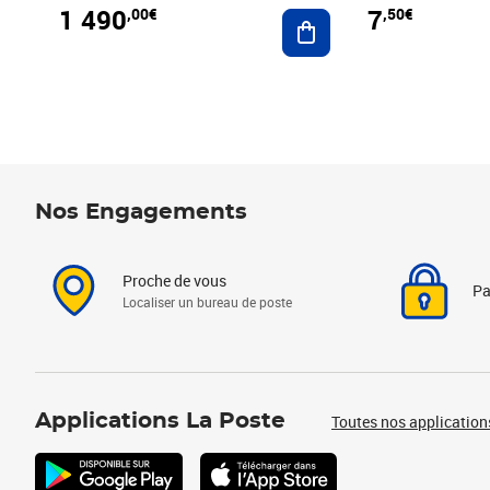
1 490
7
,00€
,50€
Ajouter au panier
Nos Engagements
Proche de vous
Pa
Localiser un bureau de poste
Applications La Poste
Toutes nos application