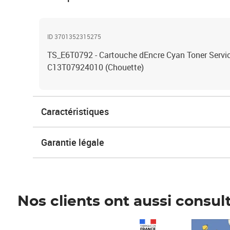
ID 3701352315275
TS_E6T0792 - Cartouche dEncre Cyan Toner Servic
C13T07924010 (Chouette)
Caractéristiques
Garantie légale
Nos clients ont aussi consul
Prix 1 490,00€
Prix 7,50€