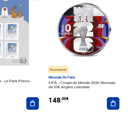
Nouveauté
Monnaie De Paris
 - Le Petit Prince -
FIFA – Coupe du Monde 2026 Monnaie
de 10€ Argent colorisée
148
,00€
Ajouter au panier
Ajoute