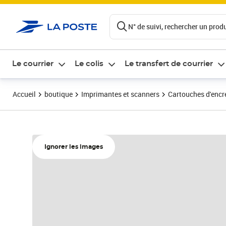
ontenu de la page
N° de suivi, rechercher un produi
Le courrier
Le colis
Le transfert de courrier
Accueil
boutique
Imprimantes et scanners
Cartouches d'encre
Ignorer les images