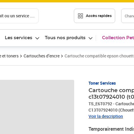
t ou un service ....
Chang
Accès rapides
Les services
Tous nos produits
Collection Pet
 et toners
Cartouches d’encre
Cartouche compatible epson chouett
Toner Services
Cartouche compa
c13t07924010 (t
TS_E6T0792 - Cartouche
C13T07924010 (Chouet
Voir la description
Temporairement Indi