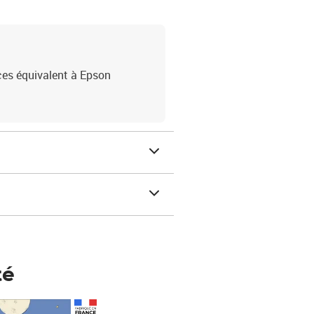
es équivalent à Epson
té
Prix 148,00€