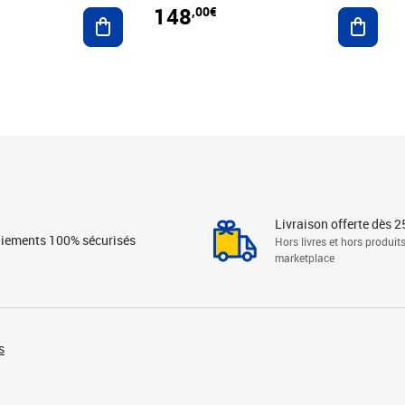
148
,00€
Ajouter au panier
Ajoute
Livraison offerte dès 2
iements 100% sécurisés
Hors livres et hors produit
marketplace
s