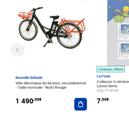
Livraison offerte
La Poste
Nouvelle Attitude
Collector 4 timbres
Vélo électrique du facteur, reconditionné
Lettre Verte
- Taille normale - Noir/ Rouge
20g / France
1 490
7
,00€
,50€
Ajouter au panier