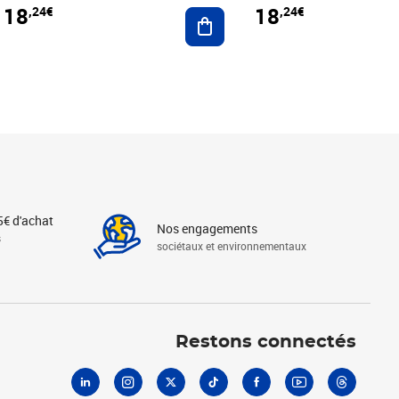
18
18
,24€
,24€
r au panier
Ajouter au panier
5€ d'achat
Nos engagements
s
sociétaux et environnementaux
Linkedin
Instagram
X
Tiktok
Facebook
Youtube
Threads
Restons connectés