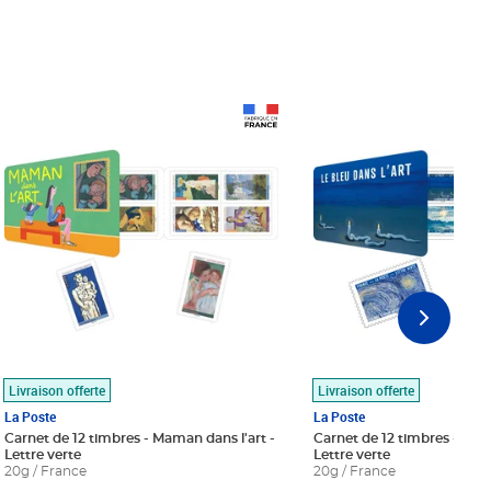
Prix 18,24€
Prix 18,24€
Livraison offerte
Livraison offerte
La Poste
La Poste
Carnet de 12 timbres - Maman dans l'art -
Carnet de 12 timbres - Le bl
Lettre verte
Lettre verte
20g / France
20g / France