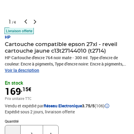
1
/4
Livraison offerte
HP
Cartouche compatible epson 27xl - reveil
cartouche jaune c13t27144010 (t2714)
HP Cartouche d'encre 764 noir mate - 300 ml. Type d’encre de
couleur: Encre à pigments, Type d’encre noire: Encre à pigments,
Volume d'encre noire: 300 ml, Quantité: 1 pièce(s)
Voir la description
En stock
169
,15€
Prix unitaire TTC
Vendu et expédié par
Réseau Electronique
3.75/5
(106)
Expédié sous 2 jours
livraison offerte
Quantité : 1
Quantité