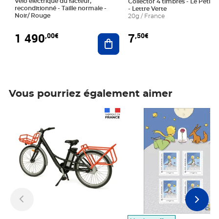
Vélo électrique du facteur,
Collector 4 timbres - Le Petit P
reconditionné - Taille normale -
- Lettre Verte
Noir/ Rouge
20g / France
1 490
7
,00€
,50€
Ajouter au panier
Vous pourriez également aimer
Prix 1 490,00€
Prix 7,50€