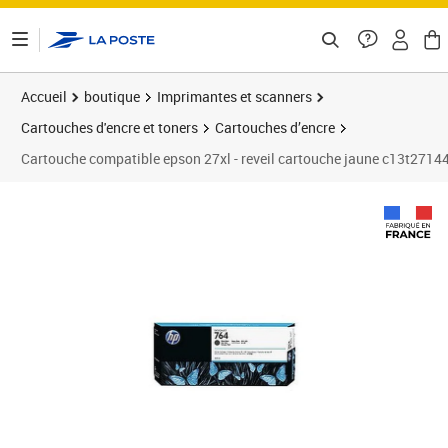
ontenu de la page
Accueil
boutique
Imprimantes et scanners
Cartouches d'encre et toners
Cartouches d’encre
Cartouche compatible epson 27xl - reveil cartouche jaune c13t2714
Prix 169,15€