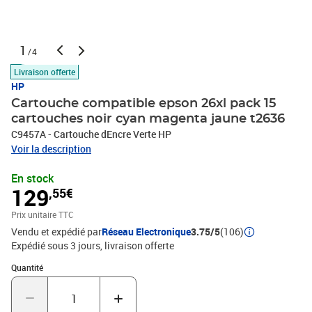
1
/4
Livraison offerte
HP
Cartouche compatible epson 26xl pack 15
cartouches noir cyan magenta jaune t2636
C9457A - Cartouche dEncre Verte HP
Voir la description
En stock
129
,55€
Prix unitaire TTC
Vendu et expédié par
Réseau Electronique
3.75/5
(106)
Expédié sous 3 jours
livraison offerte
Quantité : 1
Quantité