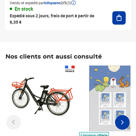
Vendu et expédié par
Infopavon
2/5
(3)
En stock
Ajouter
Expédié sous 2 jours, frais de port à partir de
6,35 €
Nos clients ont aussi consulté
Prix 1 490,00€
Prix 7,50€
Livraison offerte