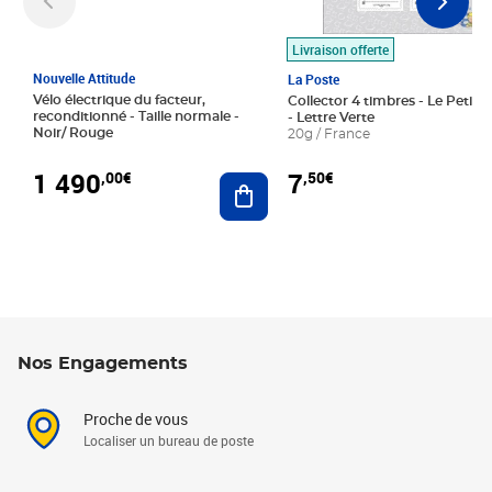
Livraison offerte
Nouvelle Attitude
La Poste
Vélo électrique du facteur,
Collector 4 timbres - Le Petit P
reconditionné - Taille normale -
- Lettre Verte
Noir/ Rouge
20g / France
1 490
7
,00€
,50€
Ajouter au panier
Nos Engagements
Proche de vous
Localiser un bureau de poste