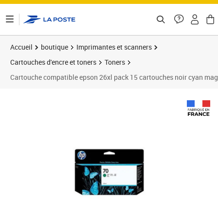
ontenu de la page
Accueil
boutique
Imprimantes et scanners
Cartouches d'encre et toners
Toners
Cartouche compatible epson 26xl pack 15 cartouches noir cyan mag
Prix 129,55€
Prix 1
Prix b
Prix 1