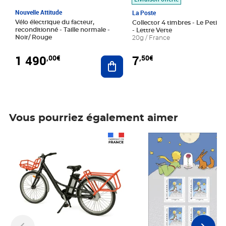
Nouvelle Attitude
La Poste
Vélo électrique du facteur,
Collector 4 timbres - Le Petit P
reconditionné - Taille normale -
- Lettre Verte
Noir/ Rouge
20g / France
1 490
7
,00€
,50€
Ajouter au panier
Vous pourriez également aimer
Prix 1 490,00€
Prix 7,50€