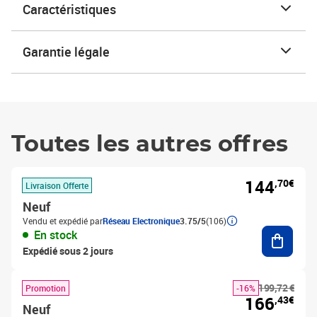
Caractéristiques
Garantie légale
Toutes les autres offres
144
,70€
Livraison Offerte
Neuf
Vendu et expédié par
Réseau Electronique
3.75/5
(106)
Ajouter
En stock
Expédié sous 2 jours
199,72 €
Promotion
-16%
166
,43€
Neuf