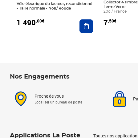
Collector 4 timbres
Vélo électrique du facteur, reconditionné
Lettre Verte
- Taille normale - Noir/ Rouge
20g / France
1 490
7
,00€
,50€
Ajouter au panier
Nos Engagements
Proche de vous
Pa
Localiser un bureau de poste
Applications La Poste
Toutes nos application