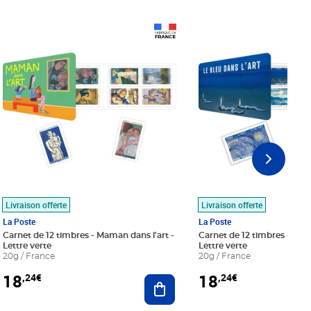
Prix 18,24€
Prix 18,24€
Livraison offerte
Livraison offerte
La Poste
La Poste
Carnet de 12 timbres - Maman dans l'art -
Carnet de 12 timbres - Le bl
Lettre verte
Lettre verte
20g / France
20g / France
18
18
,24€
,24€
r au panier
Ajouter au panier