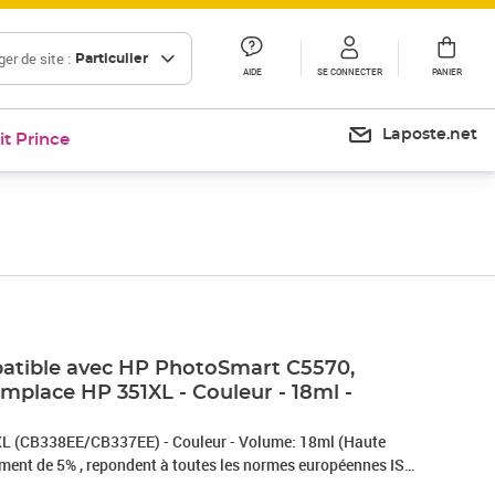
er de site :
Particulier
AIDE
SE CONNECTER
PANIER
Laposte.net
it Prince
atible avec HP PhotoSmart C5570,
mplace HP 351XL - Couleur - 18ml -
L (CB338EE/CB337EE) - Couleur - Volume: 18ml (Haute
ment de 5% , repondent à toutes les normes européennes ISO
9001/14001, STMC, CE, ROHS - Marque T3AZUR