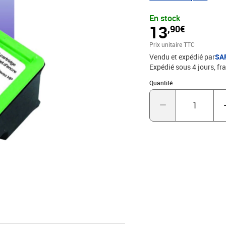
En stock
13
,90€
Prix unitaire TTC
Vendu et expédié par
SA
Expédié sous 4 jours, fra
Quantité : 1
Quantité