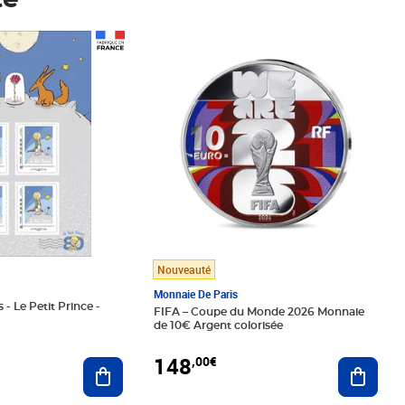
té
Prix 148,00€
Nouveauté
Monnaie De Paris
 - Le Petit Prince -
FIFA – Coupe du Monde 2026 Monnaie
de 10€ Argent colorisée
148
,00€
Ajouter au panier
Ajoute