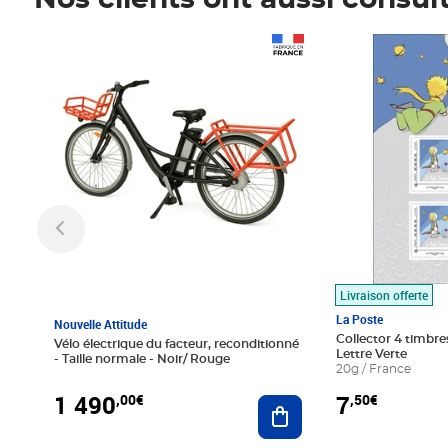
Nos clients ont aussi consul
Prix 1 490,00€
Prix 7,50€
Livraison offerte
La Poste
Nouvelle Attitude
Collector 4 timbres
Vélo électrique du facteur, reconditionné
Lettre Verte
- Taille normale - Noir/ Rouge
20g / France
1 490
7
,00€
,50€
Ajouter au panier