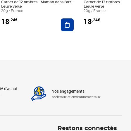
Carnet de 12 timbres - Maman dans l'art -
Carnet de 12 timbres - Le bl
Lettre verte
Lettre verte
20g / France
20g / France
18
18
,24€
,24€
r au panier
Ajouter au panier
5€ d'achat
Nos engagements
s
sociétaux et environnementaux
Linkedin
Instagram
X
Tiktok
Facebook
Youtube
Threads
Restons connectés