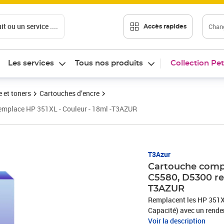
t ou un service ....
Chang
Accès rapides
Les services
Tous nos produits
Collection Pet
 et toners
Cartouches d’encre
emplace HP 351XL - Couleur - 18ml -T3AZUR
Prix 13,90€
T3Azur
Cartouche comp
C5580, D5300 re
T3AZUR
Remplacent les HP 351X
Capacité) avec un rende
Voir la description