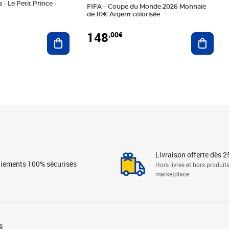
 - Le Petit Prince -
FIFA – Coupe du Monde 2026 Monnaie
de 10€ Argent colorisée
148
,00€
Ajouter au panier
Ajoute
Livraison offerte dès 2
iements 100% sécurisés
Hors livres et hors produit
marketplace
s