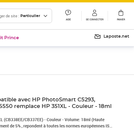
er de site :
Particulier
AIDE
SE CONNECTER
PANIER
Laposte.net
it Prince
atible avec HP PhotoSmart C5293,
5550 remplace HP 351XL - Couleur - 18ml
L (CB338EE/CB337EE) - Couleur - Volume: 18ml (Haute
ment de 5% , repondent à toutes les normes européennes ISO
9001/14001, STMC, CE, ROHS - Marque T3AZUR