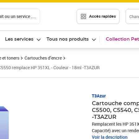
t ou un service ....
Chang
Accès rapides
Les services
Tous nos produits
Collection Pet
 et toners
Cartouches d’encre
C5550 remplace HP 351XL - Couleur - 18ml -T3AZUR
Prix 13,90€
T3Azur
Cartouche comp
C5500, C5540, C
-T3AZUR
Remplacent les HP 351X
Capacité) avec un rende
Voir la description