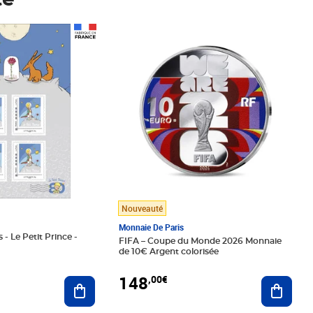
té
Prix 148,00€
Nouveauté
Monnaie De Paris
 - Le Petit Prince -
FIFA – Coupe du Monde 2026 Monnaie
de 10€ Argent colorisée
148
,00€
Ajouter au panier
Ajoute