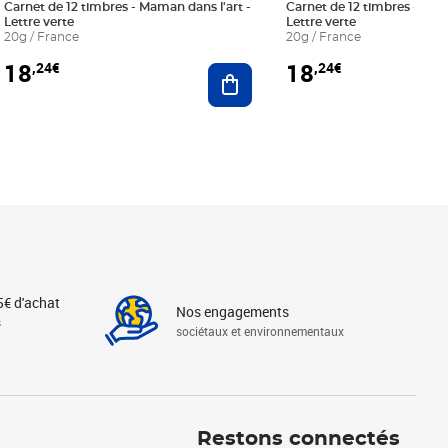
Carnet de 12 timbres - Maman dans l'art -
Carnet de 12 timbres - Le bl
Lettre verte
Lettre verte
20g / France
20g / France
18
18
,24€
,24€
r au panier
Ajouter au panier
5€ d'achat
Nos engagements
s
sociétaux et environnementaux
Linkedin
Instagram
X
Tiktok
Facebook
Youtube
Threads
Restons connectés