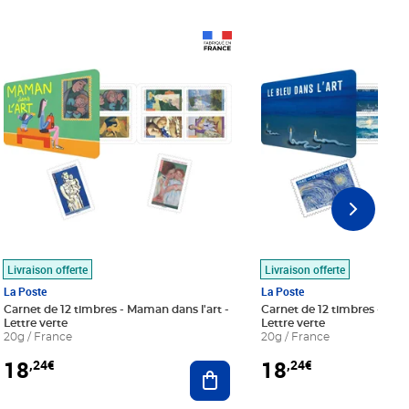
Prix 18,24€
Prix 18,24€
Livraison offerte
Livraison offerte
La Poste
La Poste
Carnet de 12 timbres - Maman dans l'art -
Carnet de 12 timbres - Le bl
Lettre verte
Lettre verte
20g / France
20g / France
18
18
,24€
,24€
r au panier
Ajouter au panier