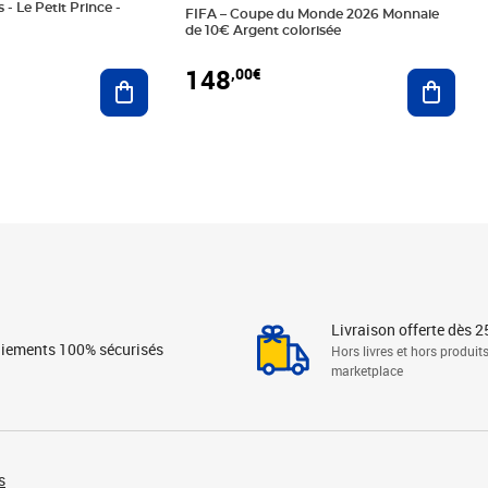
 - Le Petit Prince -
FIFA – Coupe du Monde 2026 Monnaie
de 10€ Argent colorisée
148
,00€
Ajouter au panier
Ajoute
Livraison offerte dès 2
iements 100% sécurisés
Hors livres et hors produit
marketplace
s