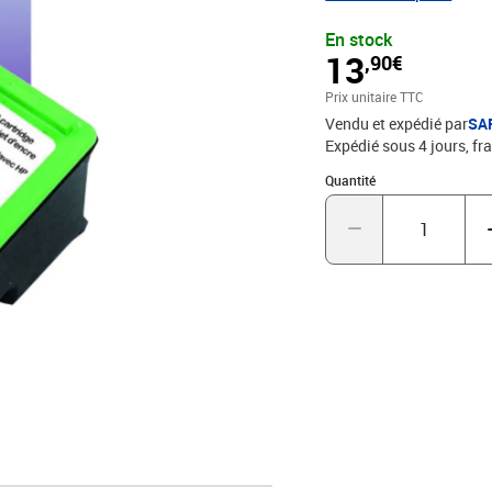
En stock
13
,90€
Prix unitaire TTC
Vendu et expédié par
SA
Expédié sous 4 jours, fra
Quantité : 1
Quantité