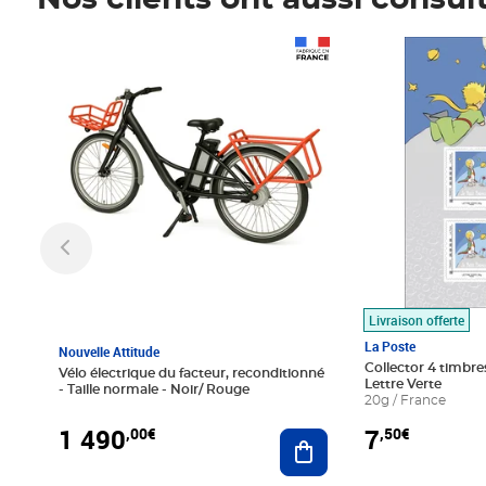
Nos clients ont aussi consul
Prix 1 490,00€
Prix 7,50€
Livraison offerte
La Poste
Nouvelle Attitude
Collector 4 timbres
Vélo électrique du facteur, reconditionné
Lettre Verte
- Taille normale - Noir/ Rouge
20g / France
1 490
7
,00€
,50€
Ajouter au panier