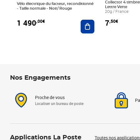
Collector 4 timbres
Vélo électrique du facteur, reconditionné
Lettre Verte
- Taille normale - Noir/ Rouge
20g / France
1 490
7
,00€
,50€
Ajouter au panier
Nos Engagements
Proche de vous
Pa
Localiser un bureau de poste
Applications La Poste
Toutes nos application