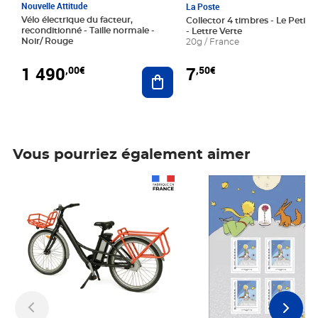
Nouvelle Attitude
La Poste
Vélo électrique du facteur,
Collector 4 timbres - Le Petit P
reconditionné - Taille normale -
- Lettre Verte
Noir/ Rouge
20g / France
1 490
7
,00€
,50€
Ajouter au panier
Vous pourriez également aimer
Prix 1 490,00€
Prix 7,50€