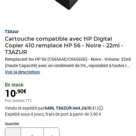
T3Azur
Cartouche compatible avec HP Digital
Copier 410 remplace HP 56 - Noire - 22ml -
T3AZUR
Remplacent les HP 56 (C6656AE/C6656GE) - Noire - Volume: 22ml
(Haute Capacité) avec un rendement de 5% , repondent à toutes les
normes européennes ISO 9001/14001, STMC, CE, ROHS - Marque
Voir la description
T3AZUR
En stock
10
,90€
Prix unitaire TTC
Vendu et expédié par
SARL T3AZUR Int
4.24/5
(41)
Expédié sous 4 jours, frais de port à partir de 3,90 €
Quantité : 1
Quantité