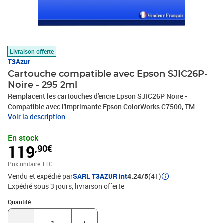
Livraison offerte
T3Azur
Cartouche compatible avec Epson SJIC26P-
Noire - 295 2ml
Remplacent les cartouches d'encre Epson SJIC26P Noire -
Compatible avec l'imprimante Epson ColorWorks C7500, TM-
C7500 - Volume: 295,2ml avec un rendement de 5% , repondent à
Voir la description
toutes les normes européennes ISO 9001/14001, STMC, CE, ROHS
En stock
- 100% Compatible - Encre de haute qualité qui garantie une
119
,90€
excellence qualité d'impression - Marque T3AZUR
Prix unitaire TTC
Vendu et expédié par
SARL T3AZUR Int
4.24/5
(41)
Expédié sous 3 jours
livraison offerte
Quantité : 1
Quantité