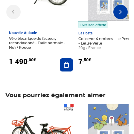
Livraison offerte
Nouvelle Attitude
La Poste
Vélo électrique du facteur,
Collector 4 timbres - Le Petit P
reconditionné - Taille normale -
- Lettre Verte
Noir/ Rouge
20g / France
1 490
7
,00€
,50€
Ajouter au panier
Vous pourriez également aimer
Prix 1 490,00€
Prix 7,50€