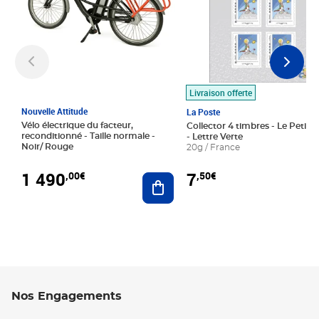
Livraison offerte
Nouvelle Attitude
La Poste
Vélo électrique du facteur,
Collector 4 timbres - Le Petit P
reconditionné - Taille normale -
- Lettre Verte
Noir/ Rouge
20g / France
1 490
7
,00€
,50€
Ajouter au panier
Nos Engagements