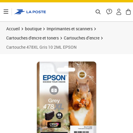
ontenu de la page
Accueil
boutique
Imprimantes et scanners
Cartouches d'encre et toners
Cartouches d’encre
Cartouche 478XL Gris 10 2ML EPSON
Prix 35,65€
Prix 3