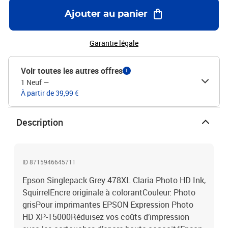
pendant 300 ans dans un album photo1.Les encres et les papiers
Ajouter au panier
Epson ont été développés pour fonctionner parfaitement avec les
imprimantes Epson, afin de produire les meilleurs résultats
maintes et maintes fois.Permet de réaliser des impressions sans
Garantie légale
difficulté et fiables avec les encres d’origine Epson. Nous réalisons
de lourds investissements en Recherche et Développement,
Voir toutes les autres offres
1
d’usines de fabrication high-tech et de tests rigoureux auxquels
1 Neuf
—
nos produits sont soumis, pour vous offrir une qualité
À partir de 39,99 €
exceptionnelle
Description
ID 8715946645711
Epson Singlepack Grey 478XL Claria Photo HD Ink,
SquirrelEncre originale à colorantCouleur: Photo
grisPour imprimantes EPSON Expression Photo
HD XP-15000Réduisez vos coûts d’impression