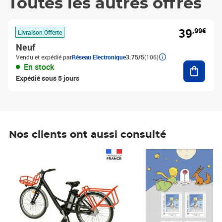
Toutes les autres offres
39
,99€
Livraison Offerte
Neuf
Vendu et expédié par
Réseau Electronique
3.75/5
(106)
Ajouter
En stock
Expédié sous 5 jours
Nos clients ont aussi consulté
Prix 1 490,00€
Prix 7,50€